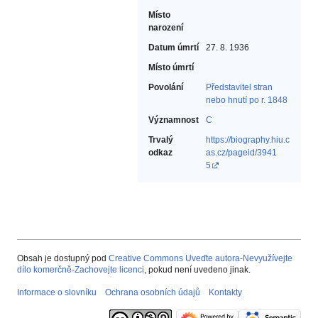
Místo
narození
Datum úmrtí
27. 8. 1936
Místo úmrtí
Povolání
Představitel stran
nebo hnutí po r. 1848‎
Významnost
C
Trvalý
https://biography.hiu.c
odkaz
as.cz/pageid/3941
5
Obsah je dostupný pod
Creative Commons Uveďte autora-Nevyužívejte
dílo komerčně-Zachovejte licenci
, pokud není uvedeno jinak.
Informace o slovníku
Ochrana osobních údajů
Kontakty