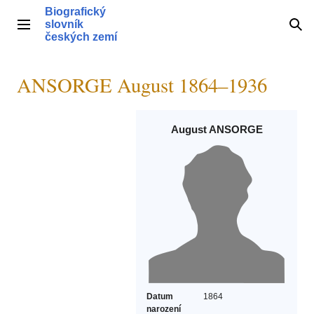
Přeskočit
Biografický
na
slovník
Hlavní menu
Hle
obsah
českých zemí
ANSORGE August 1864–1936
August ANSORGE
Datum
1864
narození