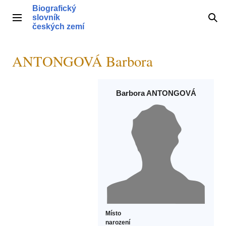
Přeskočit
Biografický
na
slovník
Hlavní menu
Hle
obsah
českých zemí
ANTONGOVÁ Barbora
Barbora ANTONGOVÁ
Místo
narození