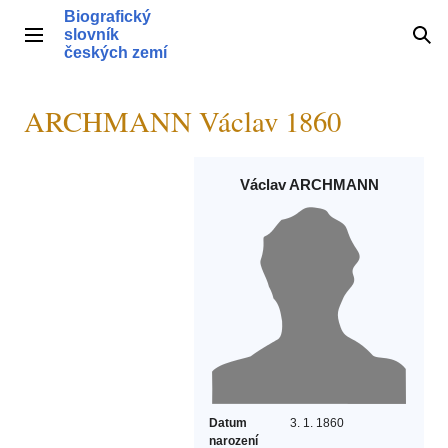
Přeskočit
Biografický
na
slovník
Hlavní menu
Hle
obsah
českých zemí
ARCHMANN Václav 1860
Václav ARCHMANN
Datum
3. 1. 1860
narození