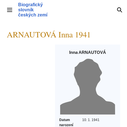
Přeskočit
Biografický
na
slovník
Hlavní menu
Hle
obsah
českých zemí
ARNAUTOVÁ Inna 1941
Inna ARNAUTOVÁ
Datum
10. 1. 1941
narození