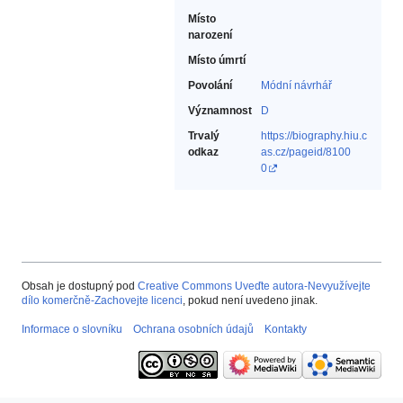
Místo
narození
Místo úmrtí
Povolání
Módní návrhář‎
Významnost
D
Trvalý
https://biography.hiu.c
odkaz
as.cz/pageid/8100
0
Obsah je dostupný pod
Creative Commons Uveďte autora-Nevyužívejte
dílo komerčně-Zachovejte licenci
, pokud není uvedeno jinak.
Informace o slovníku
Ochrana osobních údajů
Kontakty