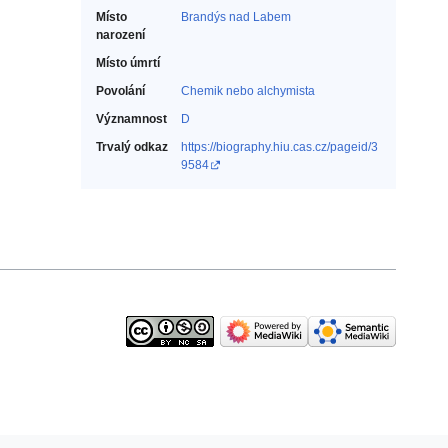
Místo
Brandýs nad Labem
narození
Místo úmrtí
Povolání
Chemik nebo alchymista‎
Významnost
D
Trvalý odkaz
https://biography.hiu.cas.cz/pageid/3
9584