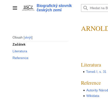
Přeskočit
Biografický slovník
na
Hlavní menu
českých zemí
obsah
ARNOLD 
Obsah
skrýt
Začátek
Literatura
Reference
Literatura
Tomeš I, s. 31
Reference
Autority Náro
Wikidata