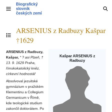
Přeskočit
Biografický
na
slovník
Hlavní menu
Hle
obsah
českých zemí
ARSENIUS z Radbuzy Kašpar
Přepnout obsah
†1629
ARSENIUS z Radbuzy,
Kašpar ARSENIUS z
Kašpar,
* ? asi Plzeň, †
Radbuzy
13. 9. 1629 Praha,
římskokatolický kněz,
církevní hodnostář
Absolvoval jezuitské
gymnázium v pražském
Klementinu a Collegium
Germanicum v Římě,
kde teologické studium
zakončil doktorátem. Po