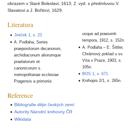
obrazem v Staré Boleslavi, 1613; 2. vyd. s předmluvou V.
Slavatovi a J. Bořitovi, 1629.
Literatura
usque ad praesenti
Jireček 1, s. 23
tempora, 1912, s. 152n.
A. Podlaha, Series
A. Podlaha – E. Šittler,
praepositorum decanorum,
Chrámový poklad u sv.
archidiaconum aliorumque
Víta v Praze, 1903, s.
praelatorum et
105n.
canonicorum s.
BOS 1, s. 671
metropolitanae ecclesiae
Knihopis 2/1, s. 265n.
Pragensis a primoriis
Reference
Bibliografie dějin českých zemí
Autority Národní knihovny ČR
Wikidata