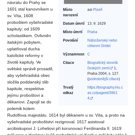
návratu do Prahy se
1601 stal kanovníkem u
Místo
asi
Plzeň
narození
sv. Víta, 1608
proboštem vyšehradské
Datum úmrtí
13. 9. 1629
kapituly; od 1609
Místo úmrtí
Praha
scholastikem. Ovlivněn
Povolání
Náboženský nebo
italským pobytem,
církevní činitel‎
uplatňoval ducha
Významnost
C
katolické reformy v
životě kapituly. Ve
Citace
Biografický slovník
českých zemí
1,
světské správě prosadil,
Praha 2004, s. 127.
aby vyšehradská obec
(
podrobnější citace
)
složila poddanský slib
Trvalý
https://biography.hiu.c
kapitule, respektive
odkaz
as.cz/pageid/3961
jejímu proboštovi a
4
děkanovi. Zapojil se do
polemik kolem
Rudolfova majestátu. 1614 byl děkanem u sv. Víta, a proto na
vyšehradské proboštství rezignoval. 1617 asistoval
arcibiskupovi J. Loheliovi při korunovaci Ferdinanda II. 1619