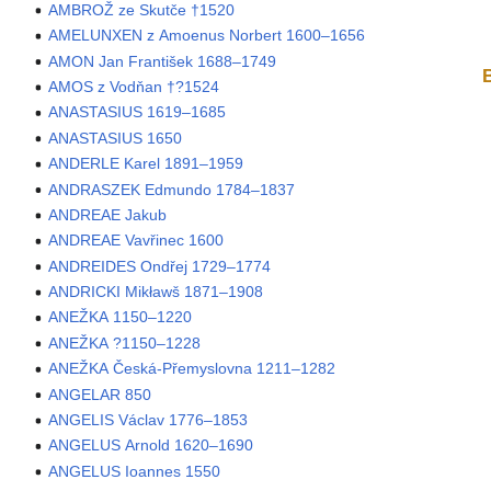
AMBROŽ ze Skutče †1520
AMELUNXEN z Amoenus Norbert 1600–1656
AMON Jan František 1688–1749
AMOS z Vodňan †?1524
ANASTASIUS 1619–1685
ANASTASIUS 1650
ANDERLE Karel 1891–1959
ANDRASZEK Edmundo 1784–1837
ANDREAE Jakub
ANDREAE Vavřinec 1600
ANDREIDES Ondřej 1729–1774
ANDRICKI Mikławš 1871–1908
ANEŽKA 1150–1220
ANEŽKA ?1150–1228
ANEŽKA Česká-Přemyslovna 1211–1282
ANGELAR 850
ANGELIS Václav 1776–1853
ANGELUS Arnold 1620–1690
ANGELUS Ioannes 1550