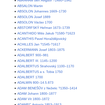
ABRAHAM ben Avigdor ?1480–1542
ABSALON Martin
ABSOLON Johannes 1669–1730
ABSOLON Josef 1889
ABSOLON Václav 1700
ABSTORFSKÝ Heřman 1673–1739
ACANTHIDO Mitis Jakub ?1580-?1623
ACANTHIS Pavel Horaždějovický
ACHILLES Jan ?1545-?1617
ACKERMANN Josef 1803–1875
ADALBERT 900–981
ADALBERT III. 1145–1200
ADALBERTUS Strahovský 1100–1170
ADALBERTUS a s. Tobia 1750
ADALBERT 1700
ADALWIN 800–14.5.873
ADAM BENEŠŮV z Nežetic ?1350–1414
ADAM Johann 1800–1877
ADAM Vít 1800–1872
ADAMEC Antonín 1853–1913