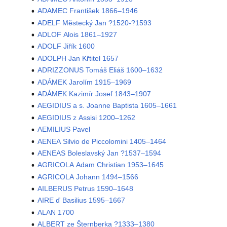
ADAMEC František 1866–1946
ADELF Městecký Jan ?1520-?1593
ADLOF Alois 1861–1927
ADOLF Jiřík 1600
ADOLPH Jan Křtitel 1657
ADRIZZONUS Tomáš Eliáš 1600–1632
ADÁMEK Jarolím 1915–1969
ADÁMEK Kazimír Josef 1843–1907
AEGIDIUS a s. Joanne Baptista 1605–1661
AEGIDIUS z Assisi 1200–1262
AEMILIUS Pavel
AENEA Silvio de Piccolomini 1405–1464
AENEAS Boleslavský Jan ?1537–1594
AGRICOLA Adam Christian 1953–1645
AGRICOLA Johann 1494–1566
AILBERUS Petrus 1590–1648
AIRE ď Basilius 1595–1667
ALAN 1700
ALBERT ze Šternberka ?1333–1380