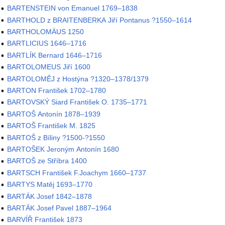
BARTENSTEIN von Emanuel 1769–1838
BARTHOLD z BRAITENBERKA Jiří Pontanus ?1550–1614
BARTHOLOMÄUS 1250
BARTLICIUS 1646–1716
BARTLÍK Bernard 1646–1716
BARTOLOMEUS Jiří 1600
BARTOLOMĚJ z Hostýna ?1320–1378/1379
BARTON František 1702–1780
BARTOVSKÝ Siard František O. 1735–1771
BARTOŠ Antonín 1878–1939
BARTOŠ František M. 1825
BARTOŠ z Bíliny ?1500-?1550
BARTOŠEK Jeroným Antonín 1680
BARTOŠ ze Stříbra 1400
BARTSCH František F.Joachym 1660–1737
BARTYS Matěj 1693–1770
BARTÁK Josef 1842–1878
BARTÁK Josef Pavel 1887–1964
BARVÍŘ František 1873