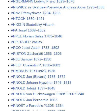
ANGERMANN Ludwig Franc 1829–1878
ANKWICZ ze Skarbek-Posławice Andreas Aloys 1775–1838
ANNA Přemyslovna 1204–1265
ANTOCH 1350–1421
ANXIGIN Skutečský Viktorin
APA Josef 1609–1632
APPEL Florian Sales 1783–1846
APPLTAUER Václav
ARCO Josef Adam 1733–1802
ARISTON Zachariáš 1556–1606
ARJE Samuel 1872–1950
ARLET Coelestin P. 1638–1683
ARMBRUSTER Ludvík 1928
ARNOLD Jan (Edvard) 1785–1872
ARNOLD Johann Hyazinth 1746–1813
ARNOLD Tobiáš 1597–1645
ARNOLD von Hückeswagen 1189/1190-?1240
ARNOLD Jan Bernardin 1662
ARNOŠT z Pardubic ?1305–1364