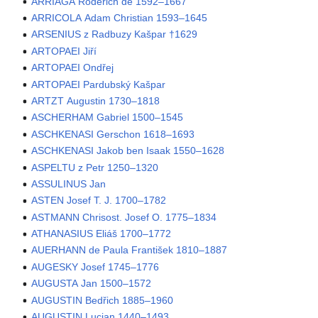
ARRIAGA Roderich de 1592–1667
ARRICOLA Adam Christian 1593–1645
ARSENIUS z Radbuzy Kašpar †1629
ARTOPAEI Jiří
ARTOPAEI Ondřej
ARTOPAEI Pardubský Kašpar
ARTZT Augustin 1730–1818
ASCHERHAM Gabriel 1500–1545
ASCHKENASI Gerschon 1618–1693
ASCHKENASI Jakob ben Isaak 1550–1628
ASPELTU z Petr 1250–1320
ASSULINUS Jan
ASTEN Josef T. J. 1700–1782
ASTMANN Chrisost. Josef O. 1775–1834
ATHANASIUS Eliáš 1700–1772
AUERHANN de Paula František 1810–1887
AUGESKY Josef 1745–1776
AUGUSTA Jan 1500–1572
AUGUSTIN Bedřich 1885–1960
AUGUSTIN Lucian 1440–1493