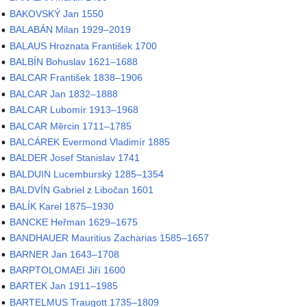
BAKOVSKÝ Jan 1550
BALABÁN Milan 1929–2019
BALAUS Hroznata František 1700
BALBÍN Bohuslav 1621–1688
BALCAR František 1838–1906
BALCAR Jan 1832–1888
BALCAR Lubomír 1913–1968
BALCAR Měrcin 1711–1785
BALCÁREK Evermond Vladimír 1885
BALDER Josef Stanislav 1741
BALDUIN Lucemburský 1285–1354
BALDVÍN Gabriel z Libočan 1601
BALÍK Karel 1875–1930
BANCKE Heřman 1629–1675
BANDHAUER Mauritius Zacharias 1585–1657
BARNER Jan 1643–1708
BARPTOLOMAEI Jiří 1600
BARTEK Jan 1911–1985
BARTELMUS Traugott 1735–1809