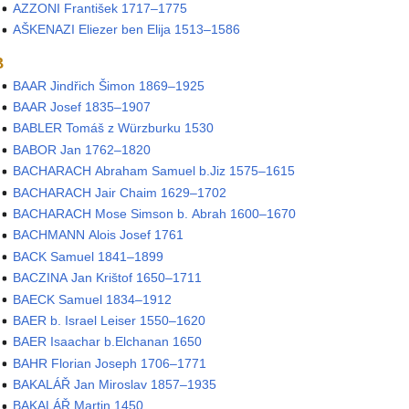
AZZONI František 1717–1775
AŠKENAZI Eliezer ben Elija 1513–1586
B
BAAR Jindřich Šimon 1869–1925
BAAR Josef 1835–1907
BABLER Tomáš z Würzburku 1530
BABOR Jan 1762–1820
BACHARACH Abraham Samuel b.Jiz 1575–1615
BACHARACH Jair Chaim 1629–1702
BACHARACH Mose Simson b. Abrah 1600–1670
BACHMANN Alois Josef 1761
BACK Samuel 1841–1899
BACZINA Jan Krištof 1650–1711
BAECK Samuel 1834–1912
BAER b. Israel Leiser 1550–1620
BAER Isaachar b.Elchanan 1650
BAHR Florian Joseph 1706–1771
BAKALÁŘ Jan Miroslav 1857–1935
BAKALÁŘ Martin 1450