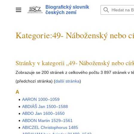
Přeskočit
Biografický slovník
na
Hlavní menu
českých zemí
obsah
Kategorie
:
49- Náboženský nebo cír
Stránky v kategorii „49- Náboženský nebo círk
Zobrazuje se 200 stránek z celkového počtu 3 897 stránek v tét
(předchozí stránka) (
další stránka
)
A
AARON 1000–1059
ABDIÁŠ Jan 1500–1588
ABDO Jan 1600–1650
ABDON Martin 1529–1561
ABICZEL Christophorus 1485