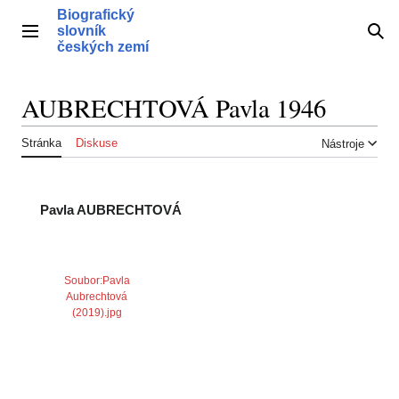
Přeskočit
Biografický
na
slovník
Hlavní menu
Hle
obsah
českých zemí
AUBRECHTOVÁ Pavla 1946
Stránka
Diskuse
Nástroje
Pavla AUBRECHTOVÁ
Soubor:Pavla
Aubrechtová
(2019).jpg