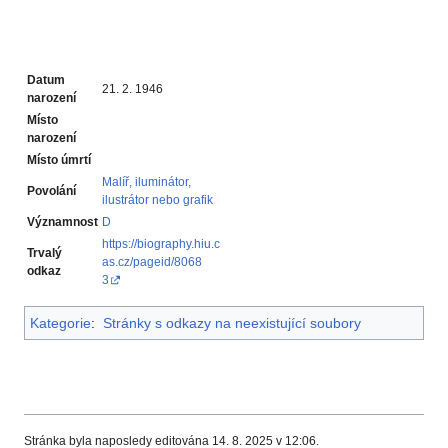
Datum
21. 2. 1946
narození
Místo
narození
Místo úmrtí
Malíř, iluminátor,
Povolání
ilustrátor nebo grafik‎
Významnost
D
https://biography.hiu.c
Trvalý
as.cz/pageid/8068
odkaz
3
Kategorie
:
Stránky s odkazy na neexistující soubory
Stránka byla naposledy editována 14. 8. 2025 v 12:06.