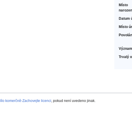
Místo
narozen
Datum 
Místo ú
Povolán
Význam
Trvalý 
lo komerčně-Zachovejte licenci
, pokud není uvedeno jinak.