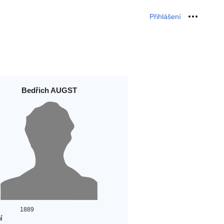
Přihlášení
Osobní 
Bedřich AUGST
1889
í