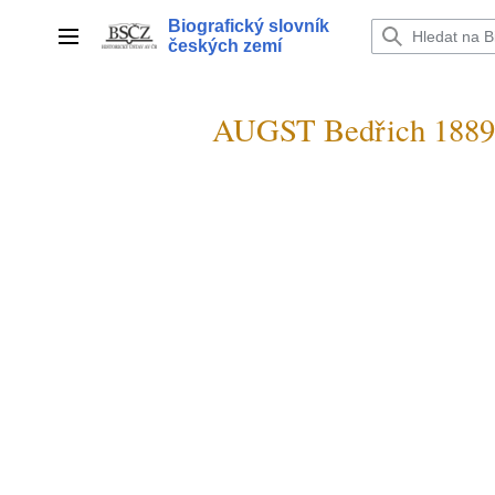
Přeskočit
Biografický slovník
na
Hlavní menu
českých zemí
obsah
AUGST Bedřich 1889