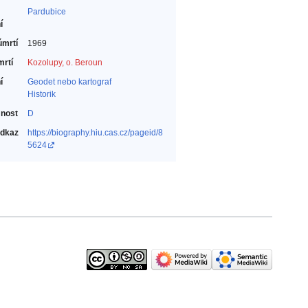
Pardubice
í
úmrtí
1969
mrtí
Kozolupy, o. Beroun
í
Geodet nebo kartograf‎
Historik‎
nost
D
odkaz
https://biography.hiu.cas.cz/pageid/8
5624