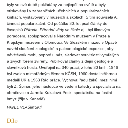
byly ve své době pokládány za nejlepší na světě a byly
otiskovány i v zahraničních učebnicích a popularizačních
knihách, vystavovány v muzeích a školách. S tím souvisela A.
činnost popularizační. Od počátku 30. let psal články do
časopisů
Příroda
,
Přírodní
vědy ve
škole
aj., byl filmovým
poradcem, spolupracoval s Národním muzeem v Praze a
Krajským muzeem v Olomouci. Ve Slezském muzeu v Opavě
navrhl sloučení zoologické a paleontologické expozice, aby
návštěvník mohl, poprvé u nás, sledovat souvislosti vymřelých
a živých forem zvířeny. Publikoval články z dějin geologie a
slovníková hesla. Uveřejnil na 340 prací, z toho 30 knih. 1946
byl zvolen mimořádným členem KČSN, 1960 dostal stříbrnou
medaili UK a 1963 Řád práce. Vychoval řadu žáků, mezi nimi
byli Z. Špinar, jeho nástupce ve vedení katedry a specialista na
obratlovce a Jarmila Kukalová-Peck, specialistka na fosilní
hmyz (žije v Kanadě).
PAVEL VLAŠÍMSKÝ
Dílo