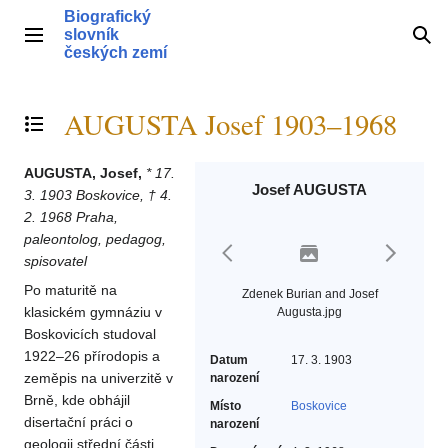
Přeskočit
Biografický
na
slovník
Hlavní menu
Hle
obsah
českých zemí
AUGUSTA Josef 1903–1968
Přepnout obsah
AUGUSTA, Josef,
* 17.
Josef AUGUSTA
3. 1903 Boskovice, † 4.
2. 1968 Praha,
paleontolog, pedagog,
spisovatel
Po maturitě na
Zdenek Burian and Josef
klasickém gymnáziu v
Augusta.jpg
Boskovicích studoval
1922–26 přírodopis a
Datum
17. 3. 1903
zeměpis na univerzitě v
narození
Brně, kde obhájil
Místo
Boskovice
disertační práci o
narození
geologii střední části