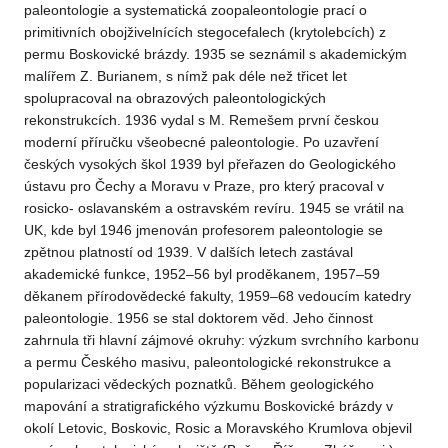
paleontologie a systematická zoopaleontologie prací o
primitivních obojživelnících stegocefalech (krytolebcích) z
permu Boskovické brázdy. 1935 se seznámil s akademickým
malířem Z. Burianem, s nímž pak déle než třicet let
spolupracoval na obrazových paleontologických
rekonstrukcích. 1936 vydal s M. Remešem první českou
moderní příručku všeobecné paleontologie. Po uzavření
českých vysokých škol 1939 byl přeřazen do Geologického
ústavu pro Čechy a Moravu v Praze, pro který pracoval v
rosicko- oslavanském a ostravském revíru. 1945 se vrátil na
UK, kde byl 1946 jmenován profesorem paleontologie se
zpětnou platností od 1939. V dalších letech zastával
akademické funkce, 1952–56 byl proděkanem, 1957–59
děkanem přírodovědecké fakulty, 1959–68 vedoucím katedry
paleontologie. 1956 se stal doktorem věd. Jeho činnost
zahrnula tři hlavní zájmové okruhy: výzkum svrchního karbonu
a permu Českého masivu, paleontologické rekonstrukce a
popularizaci vědeckých poznatků. Během geologického
mapování a stratigrafického výzkumu Boskovické brázdy v
okolí Letovic, Boskovic, Rosic a Moravského Krumlova objevil