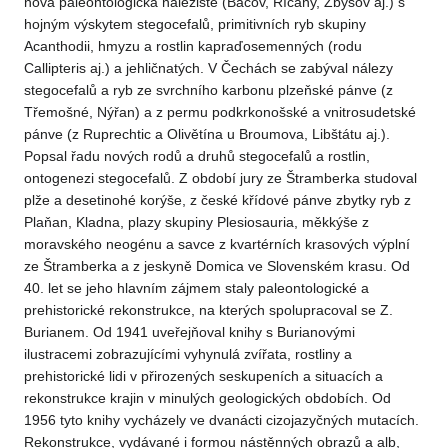
nová paleontologická naleziště (Bačov, Říčany, Zbýšov aj.) s
hojným výskytem stegocefalů, primitivních ryb skupiny
Acanthodii, hmyzu a rostlin kapraďosemenných (rodu
Callipteris aj.) a jehličnatých. V Čechách se zabýval nálezy
stegocefalů a ryb ze svrchního karbonu plzeňské pánve (z
Třemošné, Nýřan) a z permu podkrkonošské a vnitrosudetské
pánve (z Ruprechtic a Olivětína u Broumova, Libštátu aj.).
Popsal řadu nových rodů a druhů stegocefalů a rostlin,
ontogenezi stegocefalů. Z období jury ze Štramberka studoval
plže a desetinohé korýše, z české křídové pánve zbytky ryb z
Plaňan, Kladna, plazy skupiny Plesiosauria, měkkýše z
moravského neogénu a savce z kvartérních krasových výplní
ze Štramberka a z jeskyně Domica ve Slovenském krasu. Od
40. let se jeho hlavním zájmem staly paleontologické a
prehistorické rekonstrukce, na kterých spolupracoval se Z.
Burianem. Od 1941 uveřejňoval knihy s Burianovými
ilustracemi zobrazujícími vyhynulá zvířata, rostliny a
prehistorické lidi v přirozených seskupeních a situacích a
rekonstrukce krajin v minulých geologických obdobích. Od
1956 tyto knihy vycházely ve dvanácti cizojazyčných mutacích.
Rekonstrukce, vydávané i formou nástěnných obrazů a alb,