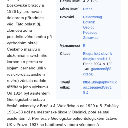
Datum úmrtí
4. 2. 1968
Boskovické brázdy a
Místo úmrtí
Praha
1926 byl promován
Povolání
Paleontolog‎
doktorem přírodních
Botanik‎
věd. Tato oblast (tj.
Geolog‎
zlomová zóna
Pedagog‎
poledníkového směru při
Spisovatel‎
východním okraji
Významnost
B
Českého masivu s
Citace
Biografický slovník
uloženinami svrchního
českých zemí
1,
karbonu a permu se
Praha 2004, s. 139–
slojemi černého uhlí v
140. (
podrobnější
rosicko-oslavanském
citace
)
revíru) zůstala nadále
Trvalý
https://biography.hiu.c
těžištěm jeho výzkumu.
odkaz
as.cz/pageid/3971
8
Od 1924 byl asistentem
Geologického ústavu
české univerzity v Brně u J. Woldřicha a od 1929 u B. Zahálky.
1931–33 učil na měšťanské škole v Olešnici, poté se stal
asistentem J. Pernera v Geologicko-paleontologickém ústavu
UK v Praze. 1937 se habilitoval v oboru všeobecná