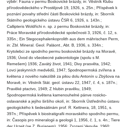
výběr: Fauna v permu Boskovické brázdy, in: Věstník Klubu
přírodovědeckého v Prostějově 19, 1926, s. 25n.; Příspěvek k
poznání povahy střední části Boskovické brázdy, in: Sborník
Státního geologického ústavu ČSR 6, 1926, s. 143n.;
Callipteris Woldřichi n. sp. z permu Boskovické brázdy, in:
Práce Moravské přírodovědecké společnosti 3, 1926, č. 12, s.
335n.; Ein Stegocephalenkoprolith aus dem mährischen Perm,
in: Zbl. Mineral. Geol. Paläont., Abt. B, 1936, s. 334n.;
Krytolebci ze spodního permu boskovické brázdy na Moravě,
1936; Úvod do všeobecné paleontologie (spolu s M.
Remešem) 1936; Zavátý život, 1941; Divy prasvěta, 1942;
Lovci jeskynních medvědů, 1947; Spodnopermská zvířena a
květena z nového naleziště za pilou dolu Antonín u Zbýšova na
Moravě, in: Věstník Stát. geol. ústavu 22, 1947, č. 4, s. 187n.;
Pravěké ptactvo, 1949; Z hlubin pravěku, 1949;
Spodnopermská květena kamenouhelné pánve rosicko-
oslavanské a jejího širšího okolí, in: Sborník Ústředního ústavu
geologického k šedesátinám prof. R. Kettnera, 18, 1951, s.
397n.; Příspěvek k biostratigrafii moravského spodního permu,
in: Časopis pro mineralogii a geologii 1, 1956, č. 1, s. 4n.; Tiere
der Urzeit (se Z. Burianem), 1956; Zrození Venuše, 1960;