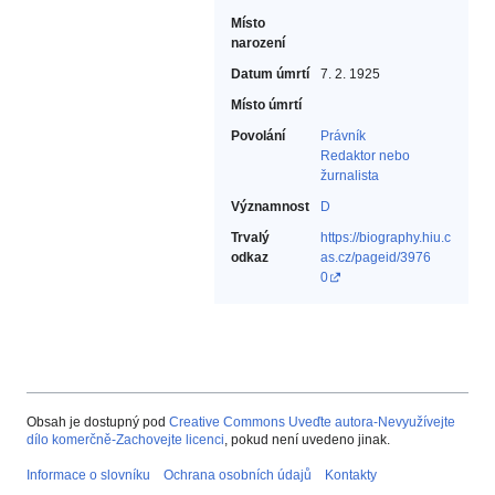
Místo
narození
Datum úmrtí
7. 2. 1925
Místo úmrtí
Povolání
Právník‎
Redaktor nebo
žurnalista‎
Významnost
D
Trvalý
https://biography.hiu.c
odkaz
as.cz/pageid/3976
0
Obsah je dostupný pod
Creative Commons Uveďte autora-Nevyužívejte
dílo komerčně-Zachovejte licenci
, pokud není uvedeno jinak.
Informace o slovníku
Ochrana osobních údajů
Kontakty