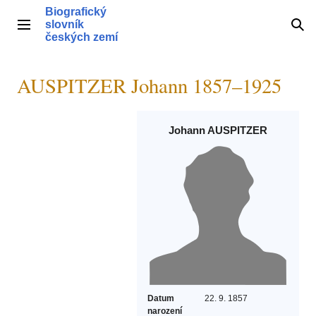
Přeskočit
Biografický
na
slovník
Hlavní menu
Hle
obsah
českých zemí
AUSPITZER Johann 1857–1925
Johann AUSPITZER
Datum
22. 9. 1857
narození