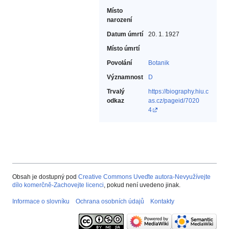
Místo
narození
Datum úmrtí
20. 1. 1927
Místo úmrtí
Povolání
Botanik‎
Významnost
D
Trvalý
https://biography.hiu.c
odkaz
as.cz/pageid/7020
4
Obsah je dostupný pod
Creative Commons Uveďte autora-Nevyužívejte
dílo komerčně-Zachovejte licenci
, pokud není uvedeno jinak.
Informace o slovníku
Ochrana osobních údajů
Kontakty