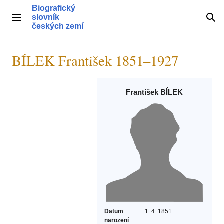
Přeskočit
Biografický
na
slovník
Hlavní menu
Hle
obsah
českých zemí
BÍLEK František 1851–1927
František BÍLEK
Datum
1. 4. 1851
narození