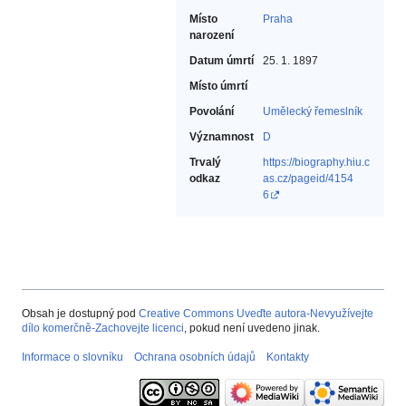
Místo
Praha
narození
Datum úmrtí
25. 1. 1897
Místo úmrtí
Povolání
Umělecký řemeslník‎
Významnost
D
Trvalý
https://biography.hiu.c
odkaz
as.cz/pageid/4154
6
Obsah je dostupný pod
Creative Commons Uveďte autora-Nevyužívejte
dílo komerčně-Zachovejte licenci
, pokud není uvedeno jinak.
Informace o slovníku
Ochrana osobních údajů
Kontakty