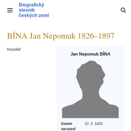
Přeskočit
Biografický
na
slovník
Hlavní menu
Hle
obsah
českých zemí
BÍNA Jan Nepomuk 1826–1897
houslař
Jan Nepomuk BÍNA
Datum
22. 5. 1826
narození