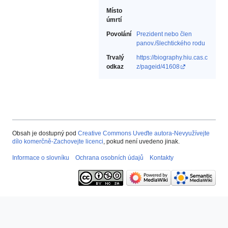
Místo
úmrtí
Povolání
Prezident nebo člen
panov./šlechtického rodu‎
Trvalý
https://biography.hiu.cas.c
odkaz
z/pageid/41608
Obsah je dostupný pod
Creative Commons Uveďte autora-Nevyužívejte
dílo komerčně-Zachovejte licenci
, pokud není uvedeno jinak.
Informace o slovníku
Ochrana osobních údajů
Kontakty