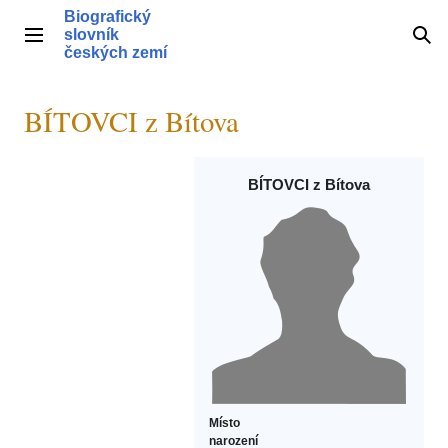
Přeskočit
Biografický
na
slovník
Hlavní menu
Hle
obsah
českých zemí
BÍTOVCI z Bítova
BÍTOVCI z Bítova
Místo
narození