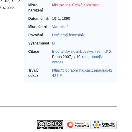
č. 62, s. 12
Místo
Mistrovice u České Kamenice
, s. 220.
narození
Datum úmrtí
19. 1. 1890
Místo úmrtí
Varnsdorf
Povolání
Umělecký řemeslník‎
Významnost
D
Citace
Biografický slovník českých zemí
6,
Praha 2007, s. 10. (
podrobnější
citace
)
Trvalý
https://biography.hiu.cas.cz/pageid/42
odkaz
421