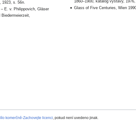
1860–1900, katalog výstavy, 1976, 
, 1923, s. 56n.
Glass of Five Centuries, Wien 1990
– E. v. Philippovich, Gläser
 Biedermeierzeit,
lo komerčně-Zachovejte licenci
, pokud není uvedeno jinak.