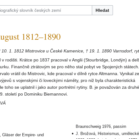
Hledat
gust 1812–1890
* 10. 1. 1812 Mistrovice u České Kamenice, † 19. 1. 1890 Varnsdorf, ry
 v rodišti. Krátce po 1837 pracoval v Anglii (Stourbridge, Londýn) a del
u. Finančně ztrátovým se pro něho stal pobyt ve Spojených státech
rvalo vrátil do Mistrovic, kde pracoval v dílně rytce Altmanna. Vynikal 
 výjevů s vojenskými či loveckými náměty, pro niž byla charakteristická
 toho se uplatnil i jako autor portrétní rytiny. B. je považován za druh
19. století po Dominiku Biemannovi.
OVÁ
Braunschweig 1976, passim
J. Brožová, Historismus, uměleck
, Gläser der Empire- und