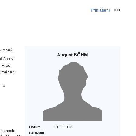
Přihlášení
Osobní 
tec skla
August BÖHM
ší čas v
. Před
zejména v
ého
Datum
10. 1. 1812
é řemeslo
narození