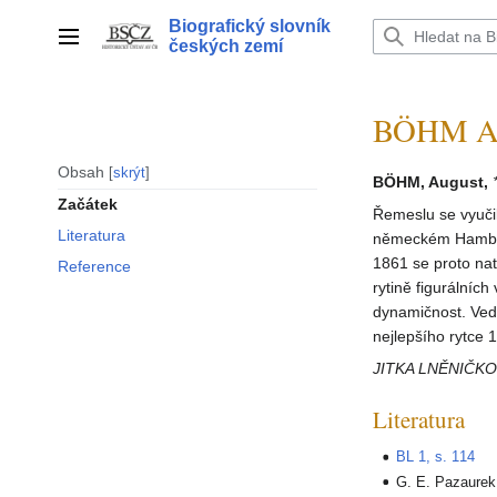
Přeskočit
Biografický slovník
na
Hlavní menu
českých zemí
obsah
BÖHM Au
Obsah
skrýt
BÖHM, August,
Začátek
Řemeslu se vyučil
Literatura
německém Hamburk
1861 se proto nat
Reference
rytině figurálních
dynamičnost. Vedle
nejlepšího rytce 
JITKA LNĚNIČK
Literatura
BL 1, s. 114
G. E. Pazaurek