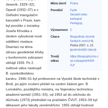
Místo úmrtí
Praha
Jeseník, 1929–32),
Opavě (1932–37) a v
Povolání
Fyzik‎
Geodet nebo
Ústřední triangulační
kartograf‎
kanceláři v Praze, kam
Pedagog‎
byl povolán z iniciativy
Významnost
C
Josefa Křováka s
úkolem vybudovat nové
Citace
Biografický slovník
českých zemí
6,
oddělení nivelace.
Praha 2007, s. 15.
Disertaci na téma
(
podrobnější citace
)
obrazu geodetické křivky
Trvalý
https://biography.hiu.c
v konformním zobrazení
odkaz
as.cz/pageid/4405
obhájil 1935. Po 2.
4
světové válce nastoupil
B. vysokoškolskou
kariéru: 1946–51 byl profesorem na Vysoké škole technické v
Brně, po jejím zrušení přešel na osobní žádost gen. B.
Lomského, pozdějšího ministra, na Vojenskou technickou
akademii tamtéž (1951–53), od 1953 až do odchodu do
důchodu (1973) přednášel na pražském ČVUT; 1953–59 byl
děkanem jeho fakulty zeměměřictví. 1955 obhájil hodnost