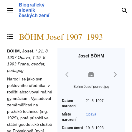
Přeskočit
Biografický
na
slovník
Hlavní menu
Hle
obsah
českých zemí
BÖHM Josef 1907–1993
Přepnout obsah
BÖHM, Josef,
* 21. 8.
Josef BÖHM
1907 Opava, † 19. 8.
1993 Praha, geodet,
pedagog
Narodil se jako syn
poštovního úředníka, v
Bohm Josef portret.jpg
rodišti absolvoval reálné
gymnázium. Vystudoval
Datum
21. 8. 1907
zeměměřictví na
narození
pražské technice (ing.
Místo
Opava
1929), poté působil ve
narození
státní geodetické službě
Datum úmrtí
19. 8. 1993
ve Frývaldově (nyní