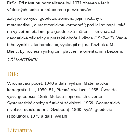
DrSc. Při nástupu normalizace byl 1971 zbaven všech
vědeckých funkcí a krátce nato penzionován.
Zabýval se vyšší geodézií, zejména jejími vztahy s
matematikou, a matematickou kartografií; podílel se např. také
na vytvoření etalonu pro geodetická měření – srovnávací
geodetické základny v pražské oboře Hvězda (1942–43). Vedle
toho vynikl i jako horolezec, vystoupil mj. na Kazbek a Mt.
Blanc, byl rovněž vynikajícím plavcem a orientačním běžcem.
JIŘÍ MARTÍNEK
Dílo
Vyrovnávací počet, 1948 a další vydání; Matematická
kartografie I–II, 1950–51; Přesná nivelace, 1955; Úvod do
vyšší geodesie, 1955; Metoda nejmenších čtverců:
Systematické chyby a funkční závislosti, 1959; Geometrická
nivelace (spoluautor J. Svoboda), 1960; Vyšší geodezie
(spoluator), 1979 a další vydání.
Literatura