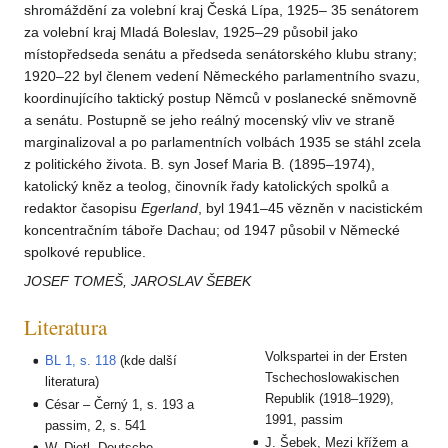
shromáždění za volební kraj Česká Lípa, 1925– 35 senátorem
za volební kraj Mladá Boleslav, 1925–29 působil jako
místopředseda senátu a předseda senátorského klubu strany;
1920–22 byl členem vedení Německého parlamentního svazu,
koordinujícího taktický postup Němců v poslanecké sněmovně
a senátu. Postupně se jeho reálný mocenský vliv ve straně
marginalizoval a po parlamentních volbách 1935 se stáhl zcela
z politického života. B. syn Josef Maria B. (1895–1974),
katolický kněz a teolog, činovník řady katolických spolků a
redaktor časopisu
Egerland
, byl 1941–45 vězněn v nacistickém
koncentračním táboře Dachau; od 1947 působil v Německé
spolkové republice.
JOSEF TOMEŠ, JAROSLAV ŠEBEK
Literatura
Volkspartei in der Ersten
BL 1, s. 118
(kde další
Tschechoslowakischen
literatura)
Republik (1918–1929),
César – Černý 1, s. 193 a
1991, passim
passim, 2, s. 541
J. Šebek, Mezi křížem a
W. Dietl, Deutsche