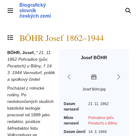
Přeskočit
Biografický
na
slovník
Hlavní menu
Hle
obsah
českých zemí
BÖHR Josef 1862–1944
Přepnout obsah
BÖHR, Josef,
* 21. 11.
Josef BÖHR
1862 Pohradice (pův.
Poratsch) u Bíliny, † 14.
3. 1944 Varnsdorf, politik
a spolkový činitel
Pocházel z rolnické
Josef Böhr.jpg
rodiny. Po
nedokončených studiích
Datum
21. 11. 1862
katolické teologie
narození
pracoval od 1888 jako
Místo
Pohradice (pův.
redaktor, posléze
narození
Poratsch) u Bíliny
šéfredaktor listu
Datum úmrtí
14. 3. 1944
Volkszeitung
ve