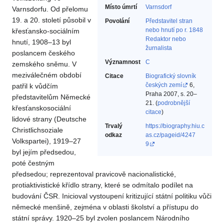
Místo úmrtí
Varnsdorf
Varnsdorfu. Od přelomu
19. a 20. století působil v
Povolání
Představitel stran
nebo hnutí po r. 1848‎
křesťansko-sociálním
Redaktor nebo
hnutí, 1908–13 byl
žurnalista‎
poslancem českého
Významnost
C
zemského sněmu. V
meziválečném období
Citace
Biografický slovník
českých zemí
6,
patřil k vůdčím
Praha 2007, s. 20–
představitelům Německé
21. (
podrobnější
křesťanskosociální
citace
)
lidové strany (Deutsche
Trvalý
https://biography.hiu.c
Christlichsoziale
odkaz
as.cz/pageid/4247
Volkspartei), 1919–27
9
byl jejím předsedou,
poté čestným
předsedou; reprezentoval pravicově nacionalistické,
protiaktivistické křídlo strany, které se odmítalo podílet na
budování ČSR. Inicioval vystoupení kritizující státní politiku vůči
německé menšině, zejména v oblasti školství a přístupu do
státní správy. 1920–25 byl zvolen poslancem Národního