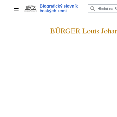
Přeskočit
Biografický slovník
na
Hlavní menu
českých zemí
obsah
BÜRGER Louis Johan