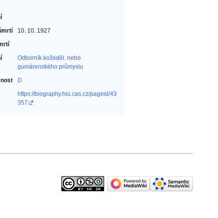
í
úmrtí
10. 10. 1927
mrtí
í
Odborník kožeděl. nebo
gumárenského průmyslu‎
nost
D
https://biography.hiu.cas.cz/pageid/43
357