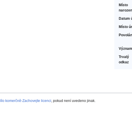
Místo
narozen
Datum 
Místo ú
Povolán
Význam
Trvalý
odkaz
lo komerčně-Zachovejte licenci
, pokud není uvedeno jinak.