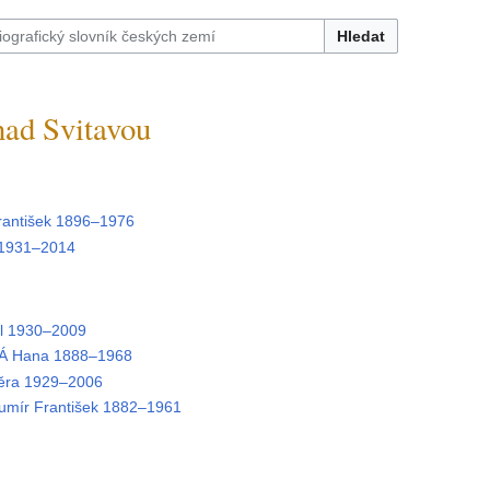
Hledat
nad Svitavou
antišek 1896–1976
 1931–2014
l 1930–2009
 Hana 1888–1968
ra 1929–2006
mír František 1882–1961