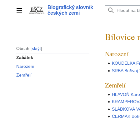
Přeskočit
Biografický slovník
na
Hlavní menu
českých zemí
obsah
Bílovice 
Obsah
skrýt
Narození
Začátek
KOUDELKA Fr
Narození
SRBA Bořivoj
Zemřelí
Zemřelí
HLAVOŇ Kare
KRAMPEROVÁ
SLÁDKOVÁ Vě
ČERMÁK Bohu