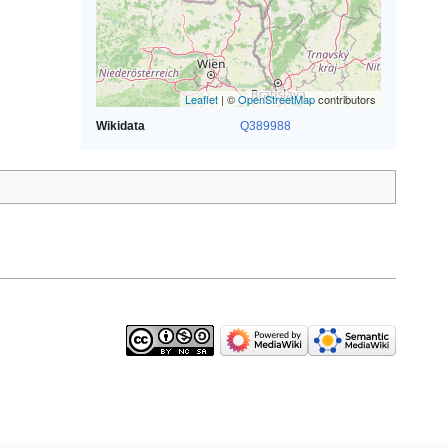
Leaflet
| ©
OpenStreetMap
contributors
Wikidata
Q389988