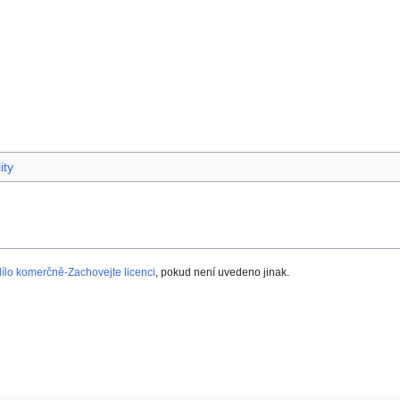
ity
lo komerčně-Zachovejte licenci
, pokud není uvedeno jinak.