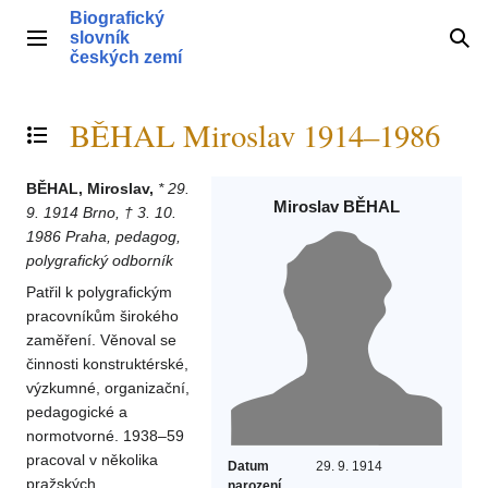
Přeskočit
Biografický
na
slovník
Hlavní menu
Hle
obsah
českých zemí
BĚHAL Miroslav 1914–1986
Přepnout obsah
BĚHAL, Miroslav,
* 29.
Miroslav BĚHAL
9. 1914 Brno, † 3. 10.
1986 Praha, pedagog,
polygrafický odborník
Patřil k polygrafickým
pracovníkům širokého
zaměření. Věnoval se
činnosti konstruktérské,
výzkumné, organizační,
pedagogické a
normotvorné. 1938–59
pracoval v několika
Datum
29. 9. 1914
pražských
narození