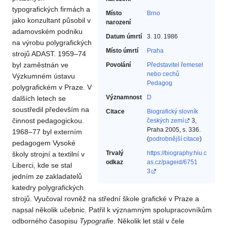
typografických firmách a
Místo
Brno
jako konzultant působil v
narození
adamovském podniku
Datum úmrtí
3. 10. 1986
na výrobu polygrafických
Místo úmrtí
Praha
strojů ADAST. 1959–74
byl zaměstnán ve
Povolání
Představitel řemesel
nebo cechů‎
Výzkumném ústavu
Pedagog‎
polygrafickém v Praze. V
Významnost
D
dalších letech se
soustředil především na
Citace
Biografický slovník
činnost pedagogickou.
českých zemí
3,
Praha 2005, s. 336.
1968–77 byl externím
(
podrobnější citace
)
pedagogem Vysoké
Trvalý
https://biography.hiu.c
školy strojní a textilní v
odkaz
as.cz/pageid/6751
Liberci, kde se stal
3
jedním ze zakladatelů
katedry polygrafických
strojů. Vyučoval rovněž na střední škole grafické v Praze a
napsal několik učebnic. Patřil k významným spolupracovníkům
odborného časopisu
Typografie
. Několik let stál v čele