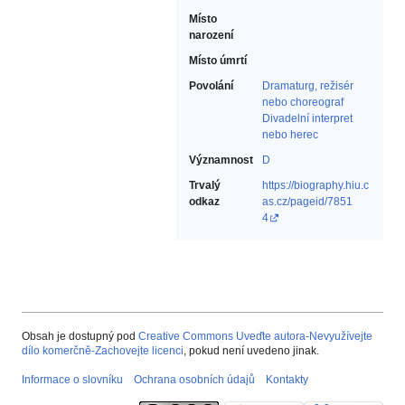
Místo
narození
Místo úmrtí
Povolání
Dramaturg, režisér
nebo choreograf‎
Divadelní interpret
nebo herec‎
Významnost
D
Trvalý
https://biography.hiu.c
odkaz
as.cz/pageid/7851
4
Obsah je dostupný pod
Creative Commons Uveďte autora-Nevyužívejte
dílo komerčně-Zachovejte licenci
, pokud není uvedeno jinak.
Informace o slovníku
Ochrana osobních údajů
Kontakty