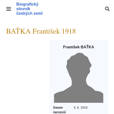
Přeskočit
Biografický
na
slovník
Hlavní menu
Hle
obsah
českých zemí
BAŤKA František 1918
František BAŤKA
Datum
4. 6. 1918
narození