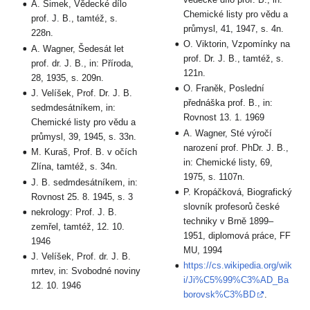
A. Šimek, Vědecké dílo
Chemické listy pro vědu a
prof. J. B., tamtéž, s.
průmysl, 41, 1947, s. 4n.
228n.
O. Viktorin, Vzpomínky na
A. Wagner, Šedesát let
prof. Dr. J. B., tamtéž, s.
prof. dr. J. B., in: Příroda,
121n.
28, 1935, s. 209n.
O. Franěk, Poslední
J. Velíšek, Prof. Dr. J. B.
přednáška prof. B., in:
sedmdesátníkem, in:
Rovnost 13. 1. 1969
Chemické listy pro vědu a
A. Wagner, Sté výročí
průmysl, 39, 1945, s. 33n.
narození prof. PhDr. J. B.,
M. Kuraš, Prof. B. v očích
in: Chemické listy, 69,
Zlína, tamtéž, s. 34n.
1975, s. 1107n.
J. B. sedmdesátníkem, in:
P. Kropáčková, Biografický
Rovnost 25. 8. 1945, s. 3
slovník profesorů české
nekrology: Prof. J. B.
techniky v Brně 1899–
zemřel, tamtéž, 12. 10.
1951, diplomová práce, FF
1946
MU, 1994
J. Velíšek, Prof. dr. J. B.
https://cs.wikipedia.org/wik
mrtev, in: Svobodné noviny
i/Ji%C5%99%C3%AD_Ba
12. 10. 1946
borovsk%C3%BD
.