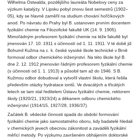
Wilhelma Ostwalda, pozdějšího laureáta Nobelovy ceny za
výzkum katalýzy. V Lipsku pobyl znovu šest semestrů (1902–
05), kdy se hlavně zaměřil na studium chování hořčíkových
anod. Po návratu do Prahy byl B. ustanoven prvním docentem
fyzikální chemie na Filozofické fakultě UK (14. 9. 1905).
Mimořádným profesorem fyzikální chemie na téže fakultě byl
jmenován 17. 10. 1911 s účinností od 1. 11. 1911. V té době již
Bohumil Kužma na c. k. české vysoké škole technické v Brně
formoval odbor chemického inženýrství. Na této škole byl B.
dne 2. 12. 1912 jmenován řádným profesorem fyzikální chemie
(s účinností od 1. 1. 1913) a působil tam až do 1946. S B.
Kužmou odbor dobudoval a vytvořil vlastní školu, která řešila
především otázky hydratace iontů. Ve dvacátých a třicátých
letech se tam stal ředitelem Ústavu fyzikální chemie, rektorem
školy (1920/21, 1923/24) a děkanem odboru chemického
inženýrství (1914/15, 1927/28, 1936/37).
Začátek B. vědecké činnosti spadá do období formování
fyzikální chemie jako samostatného oboru, kdy badatelé hledali
v chemických jevech obecnou zákonitost a zaváděli fyzikální
měřicí metody. Po výzkumu završeném obhájením doktorské