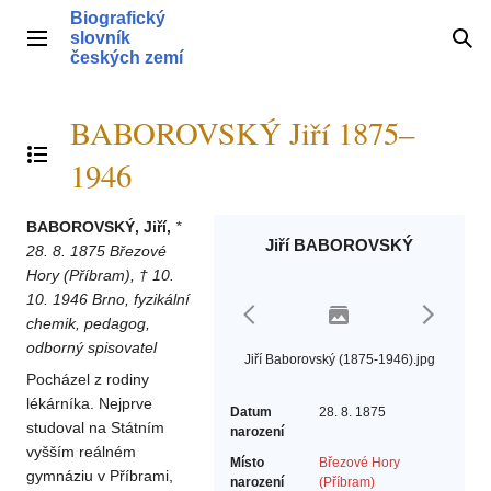
Přeskočit
Biografický
na
slovník
Hlavní menu
Hle
obsah
českých zemí
BABOROVSKÝ Jiří 1875–
Přepnout obsah
1946
BABOROVSKÝ, Jiří,
*
Jiří BABOROVSKÝ
28. 8. 1875 Březové
Hory (Příbram), † 10.
10. 1946 Brno, fyzikální
chemik, pedagog,
odborný spisovatel
Jiří Baborovský (1875-1946).jpg
Pocházel z rodiny
lékárníka. Nejprve
Datum
28. 8. 1875
studoval na Státním
narození
vyšším reálném
Místo
Březové Hory
gymnáziu v Příbrami,
narození
(Příbram)