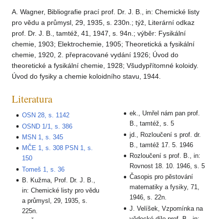
A. Wagner, Bibliografie prací prof. Dr. J. B., in: Chemické listy
pro vědu a průmysl, 29, 1935, s. 230n.; týž, Literární odkaz
prof. Dr. J. B., tamtéž, 41, 1947, s. 94n.; výběr: Fysikální
chemie, 1903; Elektrochemie, 1905; Theoretická a fysikální
chemie, 1920, 2. přepracované vydání 1926; Úvod do
theoretické a fysikální chemie, 1928; Všudypřítomné koloidy.
Úvod do fysiky a chemie koloidního stavu, 1944.
Literatura
ek., Umřel nám pan prof.
OSN 28, s. 1142
B., tamtéž, s. 5
OSND 1/1, s. 386
jd., Rozloučení s prof. dr.
MSN 1, s. 345
B., tamtéž 17. 5. 1946
MČE 1, s. 308
PSN 1, s.
Rozloučení s prof. B., in:
150
Rovnost 18. 10. 1946, s. 5
Tomeš 1, s. 36
Časopis pro pěstování
B. Kužma, Prof. Dr. J. B.,
matematiky a fysiky, 71,
in: Chemické listy pro vědu
1946, s. 22n.
a průmysl, 29, 1935, s.
J. Velíšek, Vzpomínka na
225n.
vědecké dílo prof. B., in: