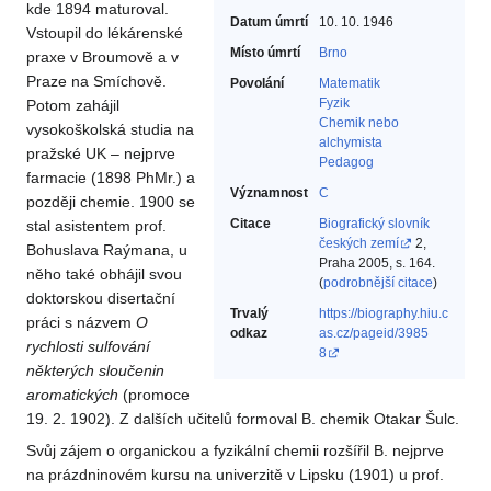
kde 1894 maturoval.
Datum úmrtí
10. 10. 1946
Vstoupil do lékárenské
Místo úmrtí
Brno
praxe v Broumově a v
Praze na Smíchově.
Povolání
Matematik‎
Fyzik‎
Potom zahájil
Chemik nebo
vysokoškolská studia na
alchymista‎
pražské UK – nejprve
Pedagog‎
farmacie (1898 PhMr.) a
Významnost
C
později chemie. 1900 se
Citace
Biografický slovník
stal asistentem prof.
českých zemí
2,
Bohuslava Raýmana, u
Praha 2005, s. 164.
něho také obhájil svou
(
podrobnější citace
)
doktorskou disertační
Trvalý
https://biography.hiu.c
práci s názvem
O
odkaz
as.cz/pageid/3985
rychlosti
sulfování
8
některých
sloučenin
aromatických
(promoce
19. 2. 1902). Z dalších učitelů formoval B. chemik Otakar Šulc.
Svůj zájem o organickou a fyzikální chemii rozšířil B. nejprve
na prázdninovém kursu na univerzitě v Lipsku (1901) u prof.