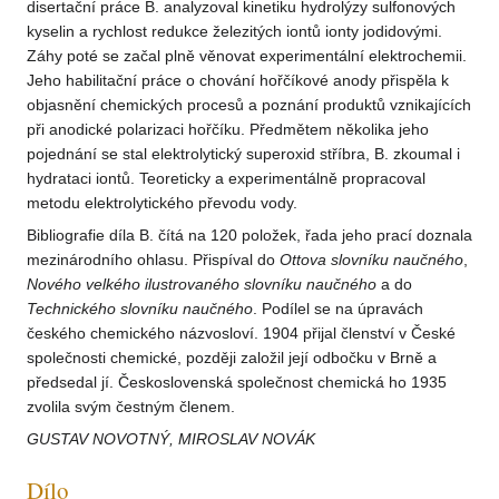
disertační práce B. analyzoval kinetiku hydrolýzy sulfonových
kyselin a rychlost redukce železitých iontů ionty jodidovými.
Záhy poté se začal plně věnovat experimentální elektrochemii.
Jeho habilitační práce o chování hořčíkové anody přispěla k
objasnění chemických procesů a poznání produktů vznikajících
při anodické polarizaci hořčíku. Předmětem několika jeho
pojednání se stal elektrolytický superoxid stříbra, B. zkoumal i
hydrataci iontů. Teoreticky a experimentálně propracoval
metodu elektrolytického převodu vody.
Bibliografie díla B. čítá na 120 položek, řada jeho prací doznala
mezinárodního ohlasu. Přispíval do
Ottova
slovníku
naučného
,
Nového
velkého
ilustrovaného
slovníku
naučného
a do
Technického
slovníku
naučného
. Podílel se na úpravách
českého chemického názvosloví. 1904 přijal členství v České
společnosti chemické, později založil její odbočku v Brně a
předsedal jí. Československá společnost chemická ho 1935
zvolila svým čestným členem.
GUSTAV NOVOTNÝ, MIROSLAV NOVÁK
Dílo