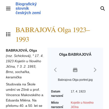
Přeskočit
Biografický
na
slovník
Hlavní menu
Hle
obsah
českých zemí
BABRAJOVÁ Olga 1923–
Přepnout obsah
1993
BABRAJOVÁ, Olga
Olga BABRAJOVÁ
(roz. Schicková),
* 17. 4.
1923 Kojetín u Nového
Jičína, † 3. 2. 1993,
Brno, sochařka,
keramička
Babrajova Olga portret.jpg
Studovala na Škole
umění ve Zlíně u prof.
Datum
17. 4. 1923
Vincence Makovského a
narození
Eduarda Miléna. Na
Místo
Kojetín u Nového
přelomu 40. a 50. let se
narození
Jičína