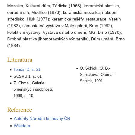
Mozaika, Kulturní dům, Těrlicko (1963); keramická plastika,
obřadní síň, Modřice (1973); keramická mozaika, nákupní
středisko, Hluk (1977); keramické reliéfy, restaurace, Vsetín
(1982); samostatná výstava v Malé galerii, Brno (1982);
kolektivní výstavy: Výstava užitého umění, MG, Brno (1970);
Drobná plastika jihomoravských výtvarníků, Dům umění, Brno
(1984).
Literatura
O. Schick, O. B.-
Toman D, s. 21
Schicková. Otomar
SČSVU 1, s. 61
Schick, 1991.
Z. Chmel, Galerie
brněnských osobností,
1998, s. 10
Reference
Autority Národní knihovny ČR
Wikidata