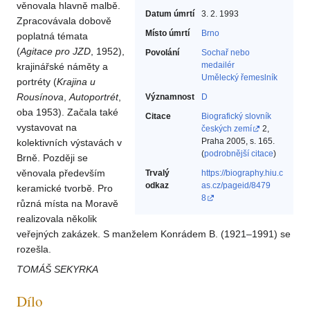
věnovala hlavně malbě.
Datum úmrtí
3. 2. 1993
Zpracovávala dobově
Místo úmrtí
Brno
poplatná témata
(
Agitace
pro JZD
, 1952),
Povolání
Sochař nebo
medailér‎
krajinářské náměty a
Umělecký řemeslník‎
portréty (
Krajina
u
Rousínova
,
Autoportrét
,
Významnost
D
oba 1953). Začala také
Citace
Biografický slovník
vystavovat na
českých zemí
2,
Praha 2005, s. 165.
kolektivních výstavách v
(
podrobnější citace
)
Brně. Později se
věnovala především
Trvalý
https://biography.hiu.c
odkaz
as.cz/pageid/8479
keramické tvorbě. Pro
8
různá místa na Moravě
realizovala několik
veřejných zakázek. S manželem Konrádem B. (1921–1991) se
rozešla.
TOMÁŠ SEKYRKA
Dílo