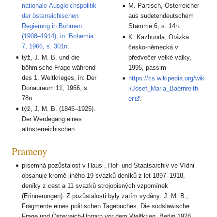
nationale Ausgleichspolitik
M. Partisch, Österreicher
der österreichischen
aus sudetendeutschem
Regierung in Böhmen
Stamme 6, s. 14n.
(1908–1914), in: Bohemia
K. Kazbunda, Otázka
7, 1966, s. 301n.
česko-německá v
týž, J. M. B. und die
předvečer velké války,
böhmische Frage während
1995, passim
des 1. Weltkrieges, in: Der
https://cs.wikipedia.org/wik
Donauraum 11, 1966, s.
i/Josef_Maria_Baernreith
78n.
er
.
týž, J. M. B. (1845–1925).
Der Werdegang eines
altösterreichischen
Prameny
písemná pozůstalost v Haus-, Hof- und Staatsarchiv ve Vídni
obsahuje kromě jiného 19 svazků deníků z let 1897–1918,
deníky z cest a 11 svazků strojopisných vzpomínek
(Erinnerungen). Z pozůstalosti byly zatím vydány: J. M. B.,
Fragmente eines politischen Tagebuches. Die südslawische
Frage und Österreich-Ungarn vor dem Weltkrieg, Berlin 1928