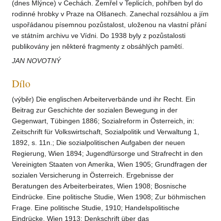
(dnes Mlýnce) v Čechách. Zemřel v Teplicích, pohřben byl do
rodinné hrobky v Praze na Olšanech. Zanechal rozsáhlou a jím
uspořádanou písemnou pozůstalost, uloženou na vlastní přání
ve státním archivu ve Vídni. Do 1938 byly z pozůstalosti
publikovány jen některé fragmenty z obsáhlých pamětí.
JAN NOVOTNÝ
Dílo
(výběr) Die englischen Arbeiterverbände und ihr Recht. Ein
Beitrag zur Geschichte der sozialen Bewegung in der
Gegenwart, Tübingen 1886; Sozialreform in Österreich, in:
Zeitschrift für Volkswirtschaft, Sozialpolitik und Verwaltung 1,
1892, s. 11n.; Die sozialpolitischen Aufgaben der neuen
Regierung, Wien 1894; Jugendfürsorge und Strafrecht in den
Vereinigten Staaten von Amerika, Wien 1905; Grundfragen der
sozialen Versicherung in Österreich. Ergebnisse der
Beratungen des Arbeiterbeirates, Wien 1908; Bosnische
Eindrücke. Eine politische Studie, Wien 1908; Zur böhmischen
Frage. Eine politische Studie, 1910; Handelspolitische
Eindrücke, Wien 1913; Denkschrift über das