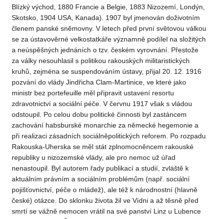
Blízký východ, 1880 Francie a Belgie, 1883 Nizozemí, Londýn,
Skotsko, 1904 USA, Kanada). 1907 byl jmenován doživotním
členem panské sněmovny. V letech před první světovou válkou
se za ústavověrné velkostatkáře významně podílel na složitých
a neúspěšných jednáních o tzv. českém vyrovnání. Přestože
za války nesouhlasil s politikou rakouských militaristických
kruhů, zejména se suspendováním ústavy, přijal 20. 12. 1916
pozvání do vlády Jindřicha Clam-Martinice, ve které jako
ministr bez portefeuille měl připravit ustavení resortu
zdravotnictví a sociální péče. V červnu 1917 však s vládou
odstoupil. Po celou dobu politické činnosti byl zastáncem
zachování habsburské monarchie za německé hegemonie a
při realizaci zásadních sociálněpolitických reforem. Po rozpadu
Rakouska-Uherska se měl stát zplnomocněncem rakouské
republiky u nizozemské vlády, ale pro nemoc už úřad
nenastoupil. Byl autorem řady publikací a studií, zvláště k
aktuálním právním a sociálním problémům (např. sociální
pojišťovnictví, péče o mládež), ale též k národnostní (hlavně
české) otázce. Do sklonku života žil ve Vídni a až těsně před
smrtí se vážně nemocen vrátil na své panství Linz u Lubence