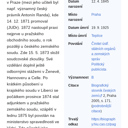
Datum
12. 4. 1845
v Praze (mezi jeho učiteli byl
narození
např. významný český
právník Antonín Randa), kde
Místo
Praha
narození
14. 12. 1871 promoval
(JUDr). 1872 nastoupil praxi
Datum úmrtí
19. 9. 1925
nejprve u pražského
Místo úmrtí
Teplice
obchodního soudu, o rok
Povolání
Činitel ústř.
později u českého zemského
státních orgánů
soudu. Zde 15. 5. 1873 složil
a zemských
soudcovské zkoušky. Své
správ‎
Politický
vzdělání doplnil ještě
publicista‎
odbornými stážemi v Ženevě,
Hannoveru a Celle. Po
Významnost
B
krátkém působení u
Citace
Biografický
krajského soudu v Liberci se
slovník českých
zemí
2, Praha
počátkem prosince 1874 stal
2005, s. 171.
adjunktem u pražského
(
podrobnější
zemského soudu, vzápětí v
citace
)
lednu 1875 byl povolán na
Trvalý
https://biograph
ministerstvo spravedlnosti ve
odkaz
y.hiu.cas.cz/pag