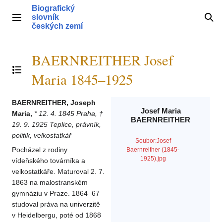
Přeskočit
Biografický
na
slovník
Hlavní menu
Hle
obsah
českých zemí
BAERNREITHER Josef
Přepnout obsah
Maria 1845–1925
BAERNREITHER, Joseph
Josef Maria
Maria,
* 12. 4. 1845 Praha, †
BAERNREITHER
19. 9. 1925 Teplice, právník,
politik, velkostatkář
Soubor:Josef
Pocházel z rodiny
Baernreither (1845-
1925).jpg
vídeňského továrníka a
velkostatkáře. Maturoval 2. 7.
1863 na malostranském
gymnáziu v Praze. 1864–67
studoval práva na univerzitě
v Heidelbergu, poté od 1868