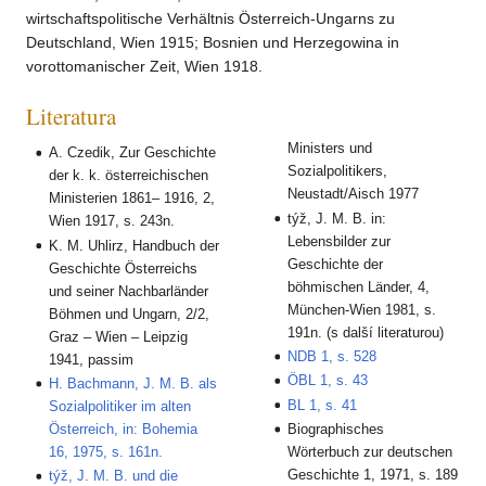
wirtschaftspolitische Verhältnis Österreich-Ungarns zu
Deutschland, Wien 1915; Bosnien und Herzegowina in
vorottomanischer Zeit, Wien 1918.
Literatura
Ministers und
A. Czedik, Zur Geschichte
Sozialpolitikers,
der k. k. österreichischen
Neustadt/Aisch 1977
Ministerien 1861– 1916, 2,
týž, J. M. B. in:
Wien 1917, s. 243n.
Lebensbilder zur
K. M. Uhlirz, Handbuch der
Geschichte der
Geschichte Österreichs
böhmischen Länder, 4,
und seiner Nachbarländer
München-Wien 1981, s.
Böhmen und Ungarn, 2/2,
191n. (s další literaturou)
Graz – Wien – Leipzig
NDB 1, s. 528
1941, passim
ÖBL 1, s. 43
H. Bachmann, J. M. B. als
BL 1, s. 41
Sozialpolitiker im alten
Österreich, in: Bohemia
Biographisches
16, 1975, s. 161n.
Wörterbuch zur deutschen
Geschichte 1, 1971, s. 189
týž, J. M. B. und die