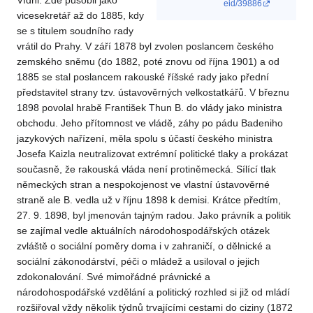
Vídni. Zde působil jako
eid/39886
vicesekretář až do 1885, kdy
se s titulem soudního rady
vrátil do Prahy. V září 1878 byl zvolen poslancem českého
zemského sněmu (do 1882, poté znovu od října 1901) a od
1885 se stal poslancem rakouské říšské rady jako přední
představitel strany tzv. ústavověrných velkostatkářů. V březnu
1898 povolal hrabě František Thun B. do vlády jako ministra
obchodu. Jeho přítomnost ve vládě, záhy po pádu Badeniho
jazykových nařízení, měla spolu s účastí českého ministra
Josefa Kaizla neutralizovat extrémní politické tlaky a prokázat
současně, že rakouská vláda není protiněmecká. Sílící tlak
německých stran a nespokojenost ve vlastní ústavověrné
straně ale B. vedla už v říjnu 1898 k demisi. Krátce předtím,
27. 9. 1898, byl jmenován tajným radou. Jako právník a politik
se zajímal vedle aktuálních národohospodářských otázek
zvláště o sociální poměry doma i v zahraničí, o dělnické a
sociální zákonodárství, péči o mládež a usiloval o jejich
zdokonalování. Své mimořádné právnické a
národohospodářské vzdělání a politický rozhled si již od mládí
rozšiřoval vždy několik týdnů trvajícími cestami do ciziny (1872