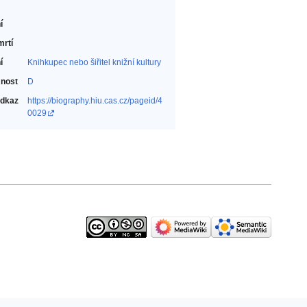
í
mrtí
í
Knihkupec nebo šiřitel knižní kultury‎
nost
D
odkaz
https://biography.hiu.cas.cz/pageid/4
0029