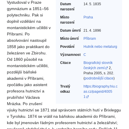
Vystudoval v Praze
Datum
14. 5. 1835
gymnázium a 1851–56
narození
polytechniku. Pak si
Místo
Praha
doplnil vzdělání na
narození
montanistickém učilišti v
Datum úmrtí
21. 4. 1896
Příbrami. Po
Místo úmrtí
Příbram
absolvování nastoupil
1858 jako praktikant do
Povolání
Hutník nebo metalurg‎
železáren ve Zbirohu.
Významnost
C
Od 1860 působil na
Citace
Biografický slovník
montanistickém učilišti,
českých zemí
2,
pozdější báňské
Praha 2005, s. 202.
akademii v Příbrami,
(
podrobnější citace
)
zpočátku jako asistent
Trvalý
https://biography.hiu.c
profesora hutnictví a
odkaz
as.cz/pageid/4005
1
prubířství Václava
Mrázka. Po zrušení
výuky hutnictví se 1871 stal správcem státních hutí v Brixleggu
v Tyrolsku. 1874 se vrátil na báňskou akademii do Příbrami,
kde byl jmenován řádným profesorem hutnictví a železářství;