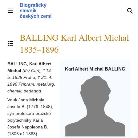
Přeskočit
Biografický
na
slovník
Hlavní menu
Hle
obsah
českých zemí
BALLING Karl Albert Michal
Přepnout obsah
1835–1896
BALLING, Karl Albert
Karl Albert Michal BALLING
Michal
(též Carl), * 14.
5. 1835 Praha, † 21. 4.
1896 Příbram, metalurg,
chemik, pedagog
Vnuk Jana Michala
Josefa B. (1776–1848),
syn profesora pražské
polytechniky Karla
Josefa Napoleona B.
(1805 až 1868).