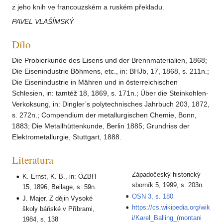
z jeho knih ve francouzském a ruském překladu.
PAVEL VLAŠÍMSKÝ
Dílo
Die Probierkunde des Eisens und der Brennmaterialien, 1868;
Die Eisenindustrie Böhmens, etc., in: BHJb, 17, 1868, s. 211n.;
Die Eisenindustrie in Mähren und in österreichischen
Schlesien, in: tamtéž 18, 1869, s. 171n.; Über die Steinkohlen-
Verkoksung, in: Dingler’s polytechnisches Jahrbuch 203, 1872,
s. 272n.; Compendium der metallurgischen Chemie, Bonn,
1883; Die Metallhüttenkunde, Berlin 1885; Grundriss der
Elektrometallurgie, Stuttgart, 1888.
Literatura
Západočeský historický
K. Ernst, K. B., in: ÖZBH
sborník 5, 1999, s. 203n.
15, 1896, Beilage, s. 59n.
OSN 3, s. 180
J. Majer, Z dějin Vysoké
https://cs.wikipedia.org/wik
školy báňské v Příbrami,
i/Karel_Balling_(montani
1984, s. 138