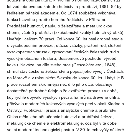
současně obdržel titul c. k. vrchního horního rady. Dalších 11
let vedl obnovenou katedru hutnictví a prubířství, 1881–82 byl
ředitelem báňské akademie. Od 1874 souběžně vykonával
funkci hlavního prubíře horního ředitelství v Příbrami.
Přednášel hutnictví, nauku o železářství a metalurgickou
chemii, včetně prubířství (zkušebnictví kvality hutních výrobků).
Uveřejnil celkem 70 prací. Od konce 60. let psal drobné studie
o vysokopecním provozu, otázce vsázky, pražení rud, složení
vysokopecních strusek, zpracování českých železných rud s
vysokým obsahem fosforu, Bessemerově pochodu, výrobě
koksu. Navázal na dílo svého otce (
Geschichte
etc.
, 1848),
shrnul stav českého železářství a popsal jeho vývoj v Čechách,
na Moravě a v rakouském Slezsku do konce 60. let. I když je B.
práce rozsahem skromnější než dílo jeho otce, obsahuje
dostatečně podrobné údaje o železářském provozu v době,
kdy rychle ubývalo vysokých pecí a hamrů na dřevěné uhlí a
přibývalo moderních koksových vysokých pecí v okolí Kladna a
Ostravy. Publikoval i práce z analytické chemie a prubířství.
Ohlas mělo jeho pět učebnic hutnictví a prubířství železa,
metalurgické chemie a elektrometalurgie, což byl v té době
velmi moderní technologický postup. V 80. letech vyšly některé