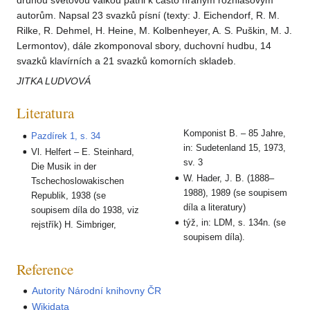
druhou světovou válkou patřil k často hraným rozhlasovým
autorům. Napsal 23 svazků písní (texty: J. Eichendorf, R. M.
Rilke, R. Dehmel, H. Heine, M. Kolbenheyer, A. S. Puškin, M. J.
Lermontov), dále zkomponoval sbory, duchovní hudbu, 14
svazků klavírních a 21 svazků komorních skladeb.
JITKA LUDVOVÁ
Literatura
Komponist B. – 85 Jahre,
Pazdírek 1, s. 34
in: Sudetenland 15, 1973,
Vl. Helfert – E. Steinhard,
sv. 3
Die Musik in der
W. Hader, J. B. (1888–
Tschechoslowakischen
1988), 1989 (se soupisem
Republik, 1938 (se
díla a literatury)
soupisem díla do 1938, viz
týž, in: LDM, s. 134n. (se
rejstřík) H. Simbriger,
soupisem díla).
Reference
Autority Národní knihovny ČR
Wikidata