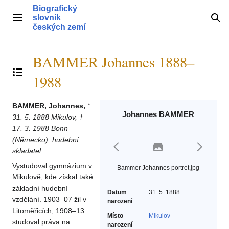
Přeskočit
Biografický
na
slovník
Hlavní menu
Hle
obsah
českých zemí
BAMMER Johannes 1888–
Přepnout obsah
1988
BAMMER, Johannes,
*
Johannes BAMMER
31. 5. 1888 Mikulov, †
17. 3. 1988 Bonn
(Německo), hudební
skladatel
Vystudoval gymnázium v
Bammer Johannes portret.jpg
Mikulově, kde získal také
základní hudební
Datum
31. 5. 1888
vzdělání. 1903–07 žil v
narození
Litoměřicích, 1908–13
Místo
Mikulov
studoval práva na
narození