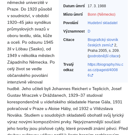
německé univerzitě v
Datum úmrtí
17. 3. 1988
Praze. Do 1920 působil
Místo úmrtí
Bonn (Německo)
v soudnictví, v období
1920–45 jako syndikus
Povolání
Hudební skladatel‎
průmyslových svazů v
Významnost
D
oboru textilu, skla, kůže
Citace
Biografický slovník
a oceli. Po odsunu 1945
českých zemí
2,
žil v Löbau (Sasko), od
Praha 2005, s. 209.
1949 v několika městech
(
podrobnější citace
)
Západního Německa. Po
Trvalý
https://biography.hiu.c
celý život se vedle
odkaz
as.cz/pageid/4008
občanského povolání
6
intenzivně věnoval
hudbě. Jeho učiteli byli Johannes Reichert v Teplicích, Josef
Gustav Mraczek v Dráždanech, 1929–37 studoval
korespondenčně u vídeňského skladatele Hanse Gála, 1931
pokračoval v Praze u Aloise Háby, od 1932 u Vítězslava
Nováka. Studiem u soudobých skladatelů obohatil svůj lyrický
výraz novými kompozičními prvky. Nejvýznamnější součástí
jeho tvorby jsou písňové cykly, které provedli známí pěvci. Před