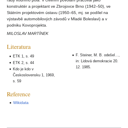
rady vodního póla. V civilním povolání pracoval jako
konstruktér a projektant ve Zbrojovce Brno (1942–50), ve
Státním projektovém ústavu (1950–65, mj. se podílel na
výstavbě automobilových závodů v Mladé Boleslavi) a v
podniku Kovoprojekta.
MILOSLAV MARTÍNEK
Literatura
F. Steiner, M. B. odešel…,
ETK 1, s. 49
in: Lidová demokracie 20.
ETK 2, s. 44
12. 1985.
Kdo je kdo v
Československu 1, 1969,
s. 59
Reference
Wikidata