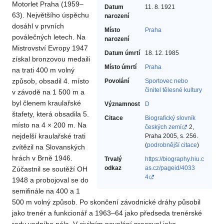
Motorlet Praha (1959–
Datum
11. 8. 1921
63). Největšího úspěchu
narození
dosáhl v prvních
Místo
Praha
poválečných letech. Na
narození
Mistrovství Evropy 1947
Datum úmrtí
18. 12. 1985
získal bronzovou medaili
Místo úmrtí
Praha
na trati 400 m volný
způsob, obsadil 4. místo
Povolání
Sportovec nebo
činitel tělesné kultury‎
v závodě na 1 500 m a
byl členem kraulařské
Významnost
D
štafety, která obsadila 5.
Citace
Biografický slovník
místo na 4 × 200 m. Na
českých zemí
2,
nejdelší kraulařské trati
Praha 2005, s. 256.
(
podrobnější citace
)
zvítězil na Slovanských
hrách v Brně 1946.
Trvalý
https://biography.hiu.c
odkaz
as.cz/pageid/4033
Zúčastnil se soutěží OH
4
1948 a probojoval se do
semifinále na 400 a 1
500 m volný způsob. Po skončení závodnické dráhy působil
jako trenér a funkcionář a 1963–64 jako předseda trenérské