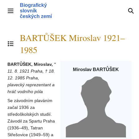
Přeskočit
Biografický
na
slovník
Hlavní menu
Hle
obsah
českých zemí
BARTŮŠEK Miroslav 1921–
Přepnout obsah
1985
BARTŮŠEK, Miroslav,
*
Miroslav BARTŮŠEK
11. 8. 1921 Praha, † 18.
12. 1985 Praha,
plavecký reprezentant a
hráč vodního póla
Se závodním plaváním
začal 1936 za
středoškolských studií.
Závodil za Spartu Praha
(1936–49), Tatran
Střešovice (1949–59) a