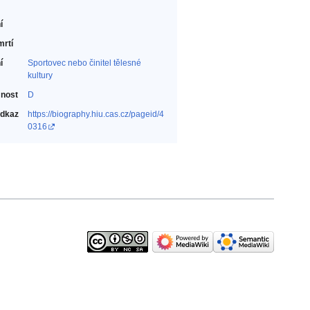
í
mrtí
í
Sportovec nebo činitel tělesné
kultury‎
nost
D
odkaz
https://biography.hiu.cas.cz/pageid/4
0316