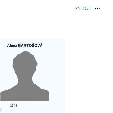
Přihlášení
Osobní 
Alena BARTOŠOVÁ
1944
í