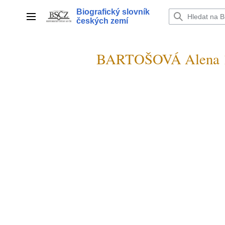
Přeskočit
Biografický slovník
na
Hlavní menu
českých zemí
obsah
BARTOŠOVÁ Alena 