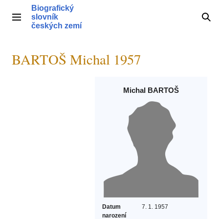
Přeskočit
Biografický
na
slovník
Hlavní menu
Hle
obsah
českých zemí
BARTOŠ Michal 1957
Michal BARTOŠ
Datum
7. 1. 1957
narození