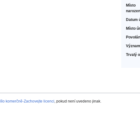
Místo
narozen
Datum 
Místo ú
Povolán
Význam
Trvalý 
lo komerčně-Zachovejte licenci
, pokud není uvedeno jinak.