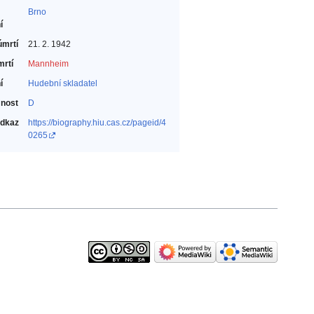
Brno
í
úmrtí
21. 2. 1942
mrtí
Mannheim
í
Hudební skladatel‎
nost
D
odkaz
https://biography.hiu.cas.cz/pageid/4
0265