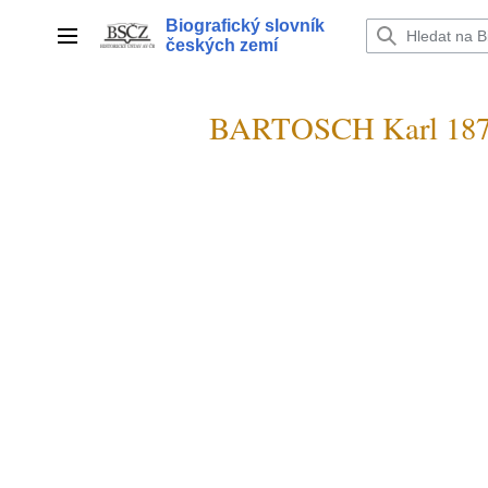
Přeskočit
Biografický slovník
na
Hlavní menu
českých zemí
obsah
BARTOSCH Karl 187