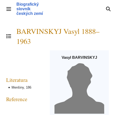
Přeskočit
Biografický
na
slovník
Hlavní menu
Hle
obsah
českých zemí
BARVINSKYJ Vasyl 1888–
Přepnout obsah
1963
Vasyl BARVINSKYJ
Literatura
Menšiny, 186
Reference