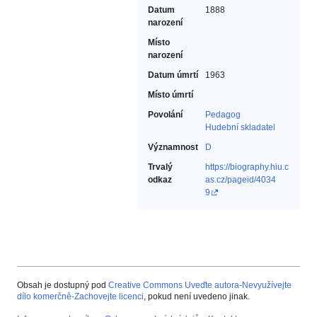
Datum
1888
narození
Místo
narození
Datum úmrtí
1963
Místo úmrtí
Povolání
Pedagog‎
Hudební skladatel‎
Významnost
D
Trvalý
https://biography.hiu.c
odkaz
as.cz/pageid/4034
9
Obsah je dostupný pod
Creative Commons Uveďte autora-Nevyužívejte
dílo komerčně-Zachovejte licenci
, pokud není uvedeno jinak.