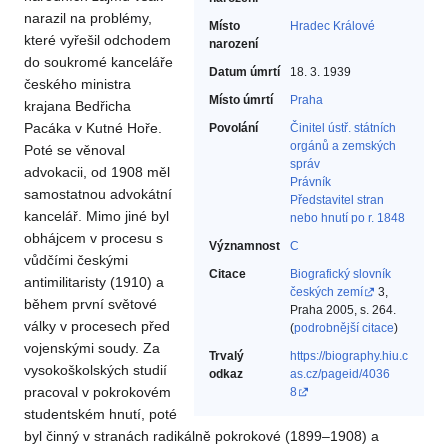
narazil na problémy,
Místo
Hradec Králové
které vyřešil odchodem
narození
do soukromé kanceláře
Datum úmrtí
18. 3. 1939
českého ministra
Místo úmrtí
Praha
krajana Bedřicha
Pacáka v Kutné Hoře.
Povolání
Činitel ústř. státních
orgánů a zemských
Poté se věnoval
správ‎
advokacii, od 1908 měl
Právník‎
samostatnou advokátní
Představitel stran
kancelář. Mimo jiné byl
nebo hnutí po r. 1848‎
obhájcem v procesu s
Významnost
C
vůdčími českými
Citace
Biografický slovník
antimilitaristy (1910) a
českých zemí
3,
během první světové
Praha 2005, s. 264.
války v procesech před
(
podrobnější citace
)
vojenskými soudy. Za
Trvalý
https://biography.hiu.c
vysokoškolských studií
odkaz
as.cz/pageid/4036
pracoval v pokrokovém
8
studentském hnutí, poté
byl činný v stranách radikálně pokrokové (1899–1908) a