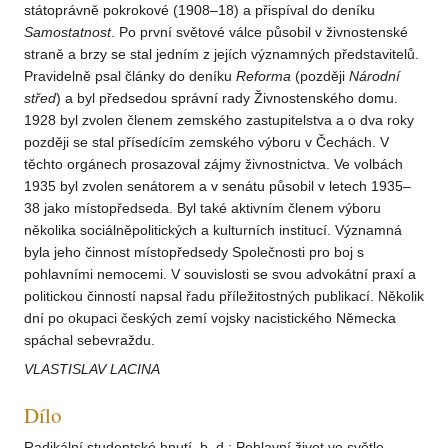
státoprávně pokrokové (1908–18) a přispíval do deníku
Samostatnost
. Po první světové válce působil v živnostenské
straně a brzy se stal jedním z jejích významných představitelů.
Pravidelně psal články do deníku
Reforma
(později
Národní
střed
) a byl předsedou správní rady Živnostenského domu.
1928 byl zvolen členem zemského zastupitelstva a o dva roky
později se stal přísedícím zemského výboru v Čechách. V
těchto orgánech prosazoval zájmy živnostnictva. Ve volbách
1935 byl zvolen senátorem a v senátu působil v letech 1935–
38 jako místopředseda. Byl také aktivním členem výboru
několika sociálněpolitických a kulturních institucí. Významná
byla jeho činnost místopředsedy Společnosti pro boj s
pohlavními nemocemi. V souvislosti se svou advokátní praxí a
politickou činností napsal řadu příležitostných publikací. Několik
dní po okupaci českých zemí vojsky nacistického Německa
spáchal sebevraždu.
VLASTISLAV LACINA
Dílo
Radikální studentské hnutí, b. d.; Pohlavní život ve světle