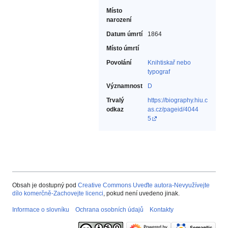
Místo
narození
Datum úmrtí
1864
Místo úmrtí
Povolání
Knihtiskař nebo
typograf‎
Významnost
D
Trvalý
https://biography.hiu.c
odkaz
as.cz/pageid/4044
5
Obsah je dostupný pod
Creative Commons Uveďte autora-Nevyužívejte
dílo komerčně-Zachovejte licenci
, pokud není uvedeno jinak.
Informace o slovníku
Ochrana osobních údajů
Kontakty