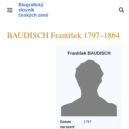
Přeskočit
Biografický
na
slovník
Hlavní menu
Hle
obsah
českých zemí
BAUDISCH František 1797–1864
František BAUDISCH
Datum
1797
narození