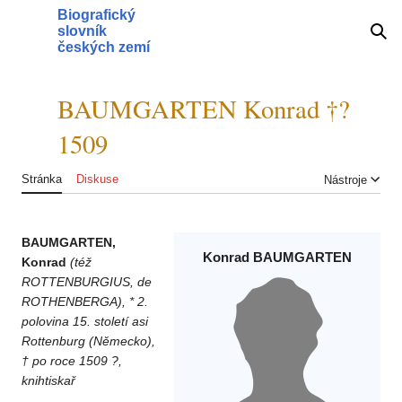
Přeskočit
Biografický
na
slovník
Hlavní menu
Hle
obsah
českých zemí
BAUMGARTEN Konrad †?
Přepnout obsah
1509
Stránka
Diskuse
Nástroje
BAUMGARTEN,
Konrad BAUMGARTEN
Konrad
(též
ROTTENBURGIUS, de
ROTHENBERGA), * 2.
polovina 15. století asi
Rottenburg (Německo),
† po roce 1509 ?,
knihtiskař