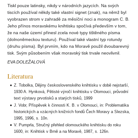
Tiskl pouze latinsky, nikdy v národních jazycích. Na svých
tiscích používal někdy také vlastní signet (znak), na němž byl
vyobrazen strom v zahradě za měsíční noci a monogram C. B.
Jeho přínos moravskému knihtisku spočívá především v tom,
že na naše území přinesl zcela nové typy tištěného písma
(dolnoněmeckou texturu). Používal také vlastní typ rotundy
(druhu písma). Byl prvním, kdo na Moravě použil dvoubarevný
tisk. Svým působením však moravský tisk trvale neovlivnil.
EVA DOLEŽALOVÁ
Literatura
Z. Tobolka, Dějiny československého knihtisku v době nejstarší,
1930 A. Hynková, Pětisté výročí knihtisku v Olomouci, průvodní
text výstavy prvotisků a starých tisků, 1999
J. Vobr, Příspěvek k činnosti K. B. v Olomouci, in: Problematika
historických a vzácných knižních fondů Čech Moravy a Slezska,
1995, 1996, s. 10n.
V. Pumprla, Stručný přehled olomouckého knihtisku do roku
1600, in: Knihtisk v Brně a na Moravě, 1987, s. 126n.