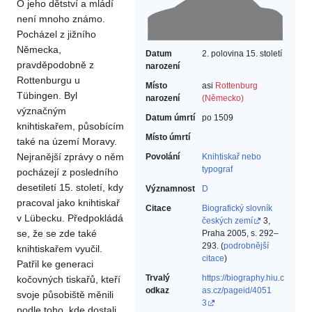
O jeho dětství a mládí
není mnoho známo.
Pocházel z jižního
Německa,
Datum
2. polovina 15. století
pravděpodobně z
narození
Rottenburgu u
Místo
asi
Rottenburg
Tübingen. Byl
narození
(Německo)
význačným
Datum úmrtí
po 1509
knihtiskařem, působícím
Místo úmrtí
také na území Moravy.
Nejranější zprávy o něm
Povolání
Knihtiskař nebo
typograf‎
pocházejí z posledního
desetiletí 15. století, kdy
Významnost
D
pracoval jako knihtiskař
Citace
Biografický slovník
v Lübecku. Předpokládá
českých zemí
3,
se, že se zde také
Praha 2005, s. 292–
293. (
podrobnější
knihtiskařem vyučil.
citace
)
Patřil ke generaci
Trvalý
https://biography.hiu.c
kočovných tiskařů, kteří
odkaz
as.cz/pageid/4051
svoje působiště měnili
3
podle toho, kde dostali