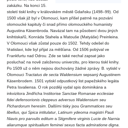
zakázku. Na konci 15.
století tiskl knihy v královském městě Gdaňsku (1498–99). Od
1500 však již byl v Olomouci, kam přišel patrně na pozvání
olomoucké kapituly či snad přímo olomouckého humanisty
Augustina Käsenbroda. Navázal tam na působení dvou jiných
knihtiskařů, Konráda Stahela a Matouše (Matyáše) Preinleina.
V Olomouci však zůstal pouze do 1502. Tehdy odešel do
Vratislavi, kde byl přijat za měšťana. Od 1506 pobýval ve
Frankfurtu nad Odrou. Zde se také nechal zapsat jako
posluchač na nově založenou univerzitu, pro kterou tiskl knihy.
Po 1509 už o něm nejsou dochovány žádné zprávy. B. vytiskl v
Olomouci
Tractatus
de
secta
Waldensium
sepsaný Augustinem
Käsenbrodem. 1501 vytiskl odpustkový list papežského legáta
Petra Isvaliensa. O rok později vydal spis dominikána a
inkvizitora Jindřicha Institorise
Sanctae
Romanae
ecclesiae
fidei
defensorionis
cleppeus
adversus
Waldensium
seu
Pichardorum
heresim
. Dalšími tisky jsou
Grammatices
seu
libellus,
qui Spica
intitulatur
,
Latinum
ydeoma
magistri
Pauli
Niavis
pro parvulis
editum
a
Stigmifere
virginis
Lucie
de Narnia
aliarumque
spiritualium
feminei
sexus
facta
admiratione
digna
.