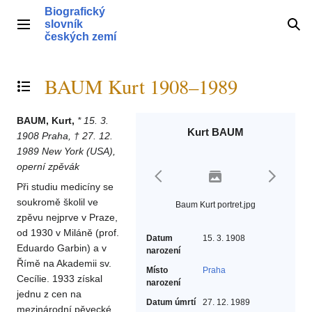
Přeskočit
Biografický
na
slovník
Hlavní menu
Hle
obsah
českých zemí
BAUM Kurt 1908–1989
Přepnout obsah
BAUM, Kurt,
* 15. 3.
Kurt BAUM
1908 Praha, † 27. 12.
1989 New York (USA),
operní zpěvák
Při studiu medicíny se
soukromě školil ve
Baum Kurt portret.jpg
zpěvu nejprve v Praze,
od 1930 v Miláně (prof.
Datum
15. 3. 1908
Eduardo Garbin) a v
narození
Římě na Akademii sv.
Místo
Praha
Cecílie. 1933 získal
narození
jednu z cen na
Datum úmrtí
27. 12. 1989
mezinárodní pěvecké