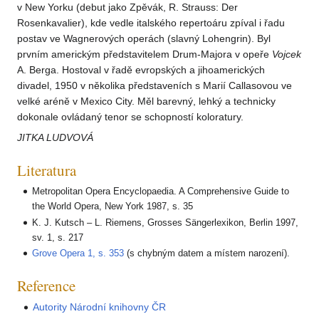
v New Yorku (debut jako Zpěvák, R. Strauss: Der
Rosenkavalier), kde vedle italského repertoáru zpíval i řadu
postav ve Wagnerových operách (slavný Lohengrin). Byl
prvním americkým představitelem Drum-Majora v opeře
Vojcek
A. Berga. Hostoval v řadě evropských a jihoamerických
divadel, 1950 v několika představeních s Marií Callasovou ve
velké aréně v Mexico City. Měl barevný, lehký a technicky
dokonale ovládaný tenor se schopností koloratury.
JITKA LUDVOVÁ
Literatura
Metropolitan Opera Encyclopaedia. A Comprehensive Guide to
the World Opera, New York 1987, s. 35
K. J. Kutsch – L. Riemens, Grosses Sängerlexikon, Berlin 1997,
sv. 1, s. 217
Grove Opera 1, s. 353
(s chybným datem a místem narození).
Reference
Autority Národní knihovny ČR