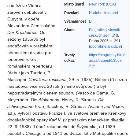
Místo úmrtí
New York (USA)
soutěži ve Vídni a
zároveň debutoval v
Povolání
Hudební interpret‎
Curychu v opeře
Významnost
D
Alexandera Zemlinského
Citace
Biografický slovník
Der Kreidekreis
. Od
českých zemí
3,
sezony 1935/36 byl
Praha 2005, s. 291.
angažován v pražském
(
podrobnější citace
)
německém divadle pro
Trvalý
https://biography.hiu.c
tenorové role v
odkaz
as.cz/pageid/13508
románském repertoáru
2
(debut jako Turiddu, P.
Mascagni:
Cavalleria
rusticana
, 29. 5. 1935). Během tří sezon
nastudoval více než 20 rolí (i mimo svůj obor) a byl
nepostradatelným členem souboru (Vasco de Gama, G.
Meyerbeer:
Die
Afrikanerin
; Henry, R. Strauss:
Die
schweigsame
Frau
; Bacchus, R. Strauss:
Ariadne
auf Naxos
ad.). Vytvořil postavu Franze I. ve světové premiéře Křenkovy
dodekafonické opery
Karl V
. (v pražském německém divadle
22. 6. 1938). Téhož roku odešel do Švýcarska, od 1939
působil v Chicagu a od 1941 po dvacet let v Metropolitní opeře