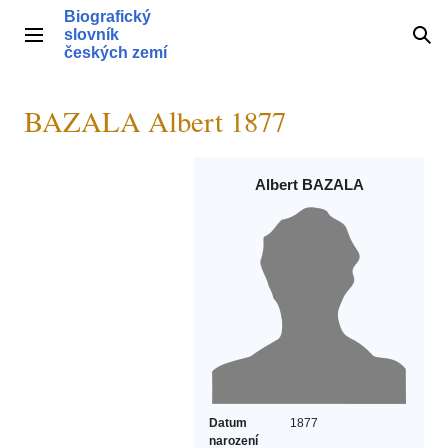
Přeskočit
Biografický
na
slovník
Hlavní menu
Hle
obsah
českých zemí
BAZALA Albert 1877
Albert BAZALA
Datum
1877
narození