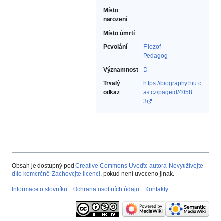
Místo
narození
Místo úmrtí
Povolání
Filozof‎
Pedagog‎
Významnost
D
Trvalý
https://biography.hiu.c
odkaz
as.cz/pageid/4058
3
Obsah je dostupný pod
Creative Commons Uveďte autora-Nevyužívejte
dílo komerčně-Zachovejte licenci
, pokud není uvedeno jinak.
Informace o slovníku
Ochrana osobních údajů
Kontakty