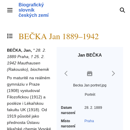
Přeskočit
Biografický
na
slovník
Hlavní menu
Hle
obsah
českých zemí
BEČKA Jan 1889–1942
Přepnout obsah
BEČKA, Jan,
* 28. 2.
Jan BEČKA
1889 Praha, † 25. 2.
1942 Mauthausen
(Rakousko), biochemik
Po maturitě na reálném
gymnáziu v Praze
Becka Jan portret.jpg
(1908) vystudoval
Portrét
Filozofickou (1912) a
posléze i Lékařskou
Datum
28. 2. 1889
fakultu UK (1918). Od
narození
1919 působil jako
Místo
Praha
přednosta Ústavu
narození
lékařské chemie Vysoké