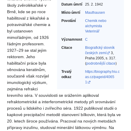
Datum úmrtí
25. 2. 1942
školy zvěrolékařské v
Brně, kde se po roce
Místo úmrtí
Mauthausen
habilitoval z lékařské a
Povolání
Chemik nebo
potravinářské chemie a
alchymista‎
byl ustanoven
Veterinář‎
mimořádným, od 1926
Významnost
C
řádným profesorem.
Citace
Biografický slovník
1927–29 se stal jejím
českých zemí
3,
rektorem. Jeho
Praha 2005, s. 317.
habilitační práce byla
(
podrobnější citace
)
věnována keratinům,
Trvalý
https://biography.hiu.c
současně však rozvíjel
odkaz
as.cz/pageid/4065
imunologický výzkum,
1
zejména refrakci
krevního séra. V souvislosti se srážením aplikoval
refraktometrické a interferometrické metody při srovnávání
procesů u lidského i zvířecího séra. 1922 publikoval studii o
kapkové precipitační metodě stanovení bílkovin, která byla ve
20. letech široce používána. Pracoval na nových metodách
přípravy inzulínu, studoval minerální látkovou výměnu. Na