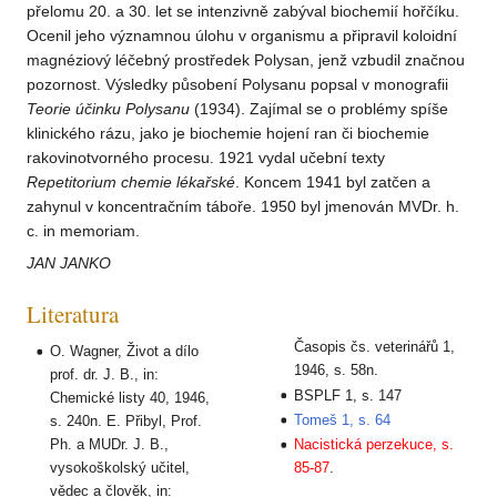
přelomu 20. a 30. let se intenzivně zabýval biochemií hořčíku.
Ocenil jeho významnou úlohu v organismu a připravil koloidní
magnéziový léčebný prostředek Polysan, jenž vzbudil značnou
pozornost. Výsledky působení Polysanu popsal v monografii
Teorie
účinku
Polysanu
(1934). Zajímal se o problémy spíše
klinického rázu, jako je biochemie hojení ran či biochemie
rakovinotvorného procesu. 1921 vydal učební texty
Repetitorium
chemie
lékařské
. Koncem 1941 byl zatčen a
zahynul v koncentračním táboře. 1950 byl jmenován MVDr. h.
c. in memoriam.
JAN JANKO
Literatura
Časopis čs. veterinářů 1,
O. Wagner, Život a dílo
1946, s. 58n.
prof. dr. J. B., in:
BSPLF 1, s. 147
Chemické listy 40, 1946,
Tomeš 1, s. 64
s. 240n. E. Přibyl, Prof.
Ph. a MUDr. J. B.,
Nacistická perzekuce, s.
vysokoškolský učitel,
85-87
.
vědec a člověk, in: