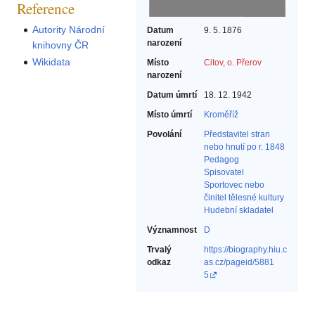
Reference
Autority Národní
Datum
9. 5. 1876
narození
knihovny ČR
Wikidata
Místo
Citov, o. Přerov
narození
Datum úmrtí
18. 12. 1942
Místo úmrtí
Kroměříž
Povolání
Představitel stran
nebo hnutí po r. 1848‎
Pedagog‎
Spisovatel‎
Sportovec nebo
činitel tělesné kultury‎
Hudební skladatel‎
Významnost
D
Trvalý
https://biography.hiu.c
odkaz
as.cz/pageid/5881
5