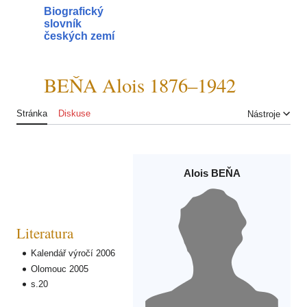
Přeskočit
Biografický
na
slovník
Hlavní menu
Hle
obsah
českých zemí
BEŇA Alois 1876–1942
Přepnout obsah
Stránka
Diskuse
Nástroje
Alois BEŇA
Literatura
Kalendář výročí 2006
Olomouc 2005
s.20