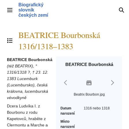
Přeskočit
Biografický
na
slovník
Hlavní menu
Hle
obsah
českých zemí
BEATRICE Bourbonská
Přepnout obsah
1316/1318–1383
BEATRICE Bourbonská
BEATRICE Bourbonská
(též BEATRIX), *
1316/1318 ?, † 23. 12.
1383 Lucemburk
(Lucembursko), česká
královna, lucemburská
Beatrix Bourbon.jpg
vévodkyně
Dcera Ludvíka I. z
Datum
1316 nebo 1318
Bourbonu z rodu
narození
Kapetovců, hraběte z
Místo
Clermontu a Marche a
narození