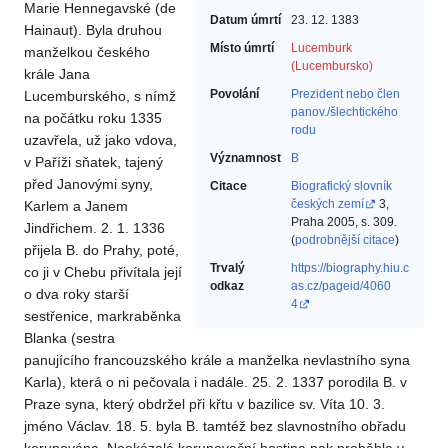
Marie Hennegavské (de
Datum úmrtí
23. 12. 1383
Hainaut). Byla druhou
Místo úmrtí
Lucemburk
manželkou českého
(Lucembursko)
krále Jana
Povolání
Prezident nebo člen
Lucemburského, s nímž
panov./šlechtického
na počátku roku 1335
rodu‎
uzavřela, už jako vdova,
Významnost
B
v Paříži sňatek, tajený
před Janovými syny,
Citace
Biografický slovník
českých zemí
3,
Karlem a Janem
Praha 2005, s. 309.
Jindřichem. 2. 1. 1336
(
podrobnější citace
)
přijela B. do Prahy, poté,
Trvalý
https://biography.hiu.c
co ji v Chebu přivítala její
odkaz
as.cz/pageid/4060
o dva roky starší
4
sestřenice, markraběnka
Blanka (sestra
panujícího francouzského krále a manželka nevlastního syna
Karla), která o ni pečovala i nadále. 25. 2. 1337 porodila B. v
Praze syna, který obdržel při křtu v bazilice sv. Víta 10. 3.
jméno Václav. 18. 5. byla B. tamtéž bez slavnostního obřadu