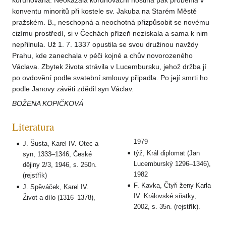
korunována. Neokázalá korunovační hostina pak proběhla v
konventu minoritů při kostele sv. Jakuba na Starém Městě
pražském. B., neschopná a neochotná přizpůsobit se novému
cizímu prostředí, si v Čechách přízeň nezískala a sama k nim
nepřilnula. Už 1. 7. 1337 opustila se svou družinou navždy
Prahu, kde zanechala v péči kojné a chův novorozeného
Václava. Zbytek života strávila v Lucembursku, jehož držba jí
po ovdovění podle svatební smlouvy připadla. Po její smrti ho
podle Janovy závěti zdědil syn Václav.
BOŽENA KOPIČKOVÁ
Literatura
1979
J. Šusta, Karel IV. Otec a
týž, Král diplomat (Jan
syn, 1333–1346, České
Lucemburský 1296–1346),
dějiny 2/3, 1946, s. 250n.
1982
(rejstřík)
F. Kavka, Čtyři ženy Karla
J. Spěváček, Karel IV.
IV. Královské sňatky,
Život a dílo (1316–1378),
2002, s. 35n. (rejstřík).