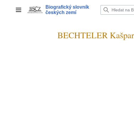
Přeskočit
Biografický slovník
na
Hlavní menu
českých zemí
obsah
BECHTELER Kašpar 