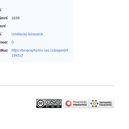
í
úmrtí
1639
mrtí
í
Umělecký řemeslník‎
nost
D
odkaz
https://biography.hiu.cas.cz/pageid/4
1945