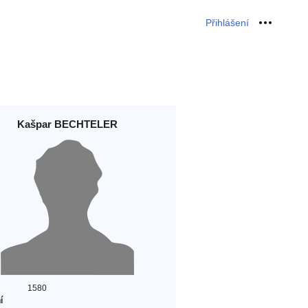
Přihlášení
Osobní 
Kašpar BECHTELER
1580
í