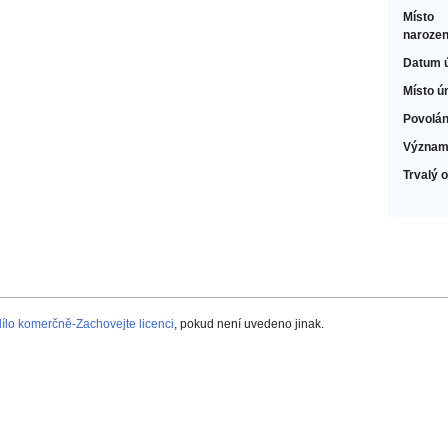
Místo
narozen
Datum 
Místo ú
Povolán
Význam
Trvalý 
lo komerčně-Zachovejte licenci
, pokud není uvedeno jinak.