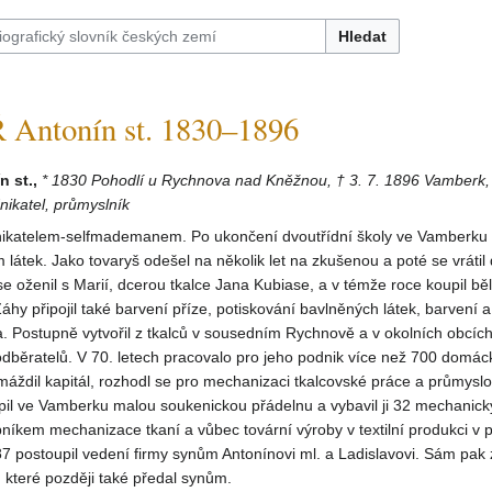
Hledat
ntonín st. 1830–1896
 st.,
* 1830 Pohodlí u Rychnova nad Kněžnou, † 3. 7. 1896 Vamberk,
ikatel, průmyslník
nikatelem-selfmademanem. Po ukončení dvoutřídní školy ve Vamberku s
 látek. Jako tovaryš odešel na několik let na zkušenou a poté se vrátil
 oženil s Marií, dcerou tkalce Jana Kubiase, a v témže roce koupil běl
áhy připojil také barvení příze, potiskování bavlněných látek, barvení a
a. Postupně vytvořil z tkalců v sousedním Rychnově a v okolních obcíc
odběratelů. V 70. letech pracovalo pro jeho podnik více než 700 domác
máždil kapitál, rozhodl se pro mechanizaci tkalcovské práce a průmysl
pil ve Vamberku malou soukenickou přádelnu a vybavil ji 32 mechanick
pníkem mechanizace tkaní a vůbec tovární výroby v textilní produkci v 
87 postoupil vedení firmy synům Antonínovi ml. a Ladislavovi. Sám pak 
, které později také předal synům.