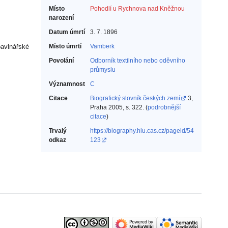
Místo
Pohodlí u Rychnova nad Kněžnou
narození
Datum úmrtí
3. 7. 1896
Místo úmrtí
Vamberk
bavlnářské
Povolání
Odborník textilního nebo oděvního
průmyslu‎
Významnost
C
Citace
Biografický slovník českých zemí
3,
Praha 2005, s. 322. (
podrobnější
citace
)
Trvalý
https://biography.hiu.cas.cz/pageid/54
odkaz
123