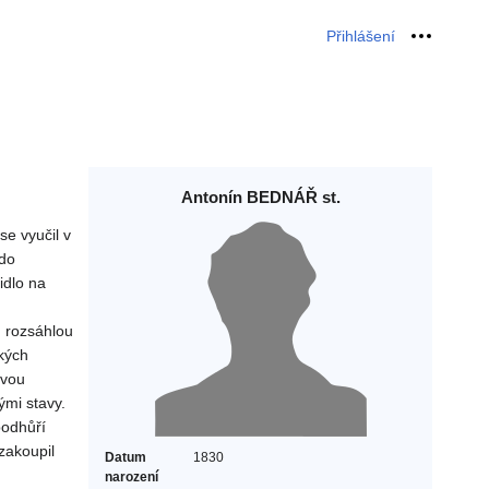
Přihlášení
Osobní 
Antonín BEDNÁŘ st.
e vyučil v
 do
idlo na
h rozsáhlou
kých
ovou
ými stavy.
podhůří
zakoupil
Datum
1830
narození