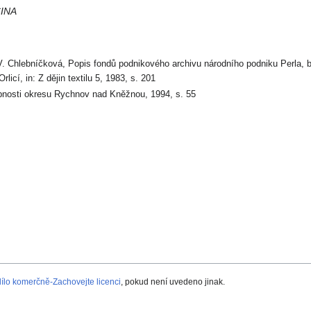
INA
V. Chlebníčková, Popis fondů podnikového archivu národního podniku Perla, 
rlicí, in: Z dějin textilu 5, 1983, s. 201
osti okresu Rychnov nad Kněžnou, 1994, s. 55
lo komerčně-Zachovejte licenci
, pokud není uvedeno jinak.