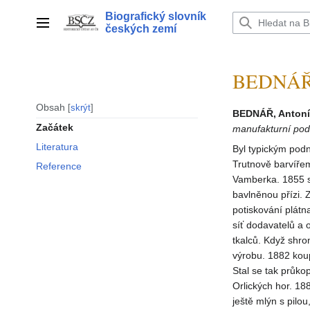
Přeskočit
Biografický slovník
na
Hlavní menu
českých zemí
obsah
BEDNÁŘ A
Obsah
skrýt
BEDNÁŘ, Antonín
Začátek
manufakturní podn
Literatura
Byl typickým pod
Trutnově barvířem
Reference
Vamberka. 1855 se
bavlněnou přízi. Z
potiskování plátn
síť dodavatelů a 
tkalců. Když shro
výrobu. 1882 kou
Stal se tak průko
Orlických hor. 18
ještě mlýn s pilou