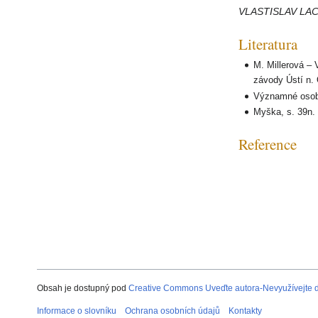
VLASTISLAV LAC
Literatura
M. Millerová – 
závody Ústí n. O
Významné osobn
Myška, s. 39n.
Reference
Obsah je dostupný pod
Creative Commons Uveďte autora-Nevyužívejte dí
Informace o slovníku
Ochrana osobních údajů
Kontakty