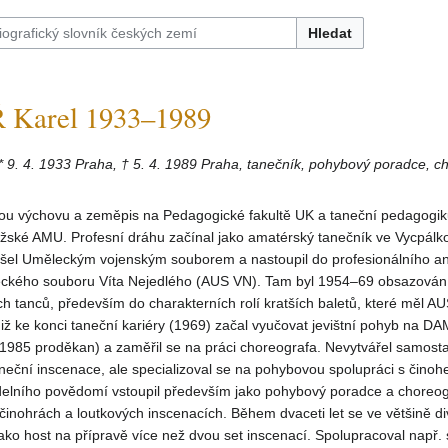
Hledat
Karel 1933–1989
* 9. 4. 1933 Praha, † 5. 4. 1989 Praha, tanečník, pohybový poradce, c
nou výchovu a zeměpis na Pedagogické fakultě UK a taneční pedagogi
ažské AMU. Profesní dráhu začínal jako amatérský tanečník ve Vycpálk
ošel Uměleckým vojenským souborem a nastoupil do profesionálního 
kého souboru Víta Nejedlého (AUS VN). Tam byl 1954–69 obsazován,
 tanců, především do charakterních rolí kratších baletů, které měl A
Již ke konci taneční kariéry (1969) začal vyučovat jevištní pohyb na 
 1985 proděkan) a zaměřil se na práci choreografa. Nevytvářel samost
aneční inscenace, ale specializoval se na pohybovou spolupráci s činoh
delního povědomí vstoupil především jako pohybový poradce a choreog
činohrách a loutkových inscenacích. Během dvaceti let se ve většině di
ako host na přípravě více než dvou set inscenací. Spolupracoval např. 