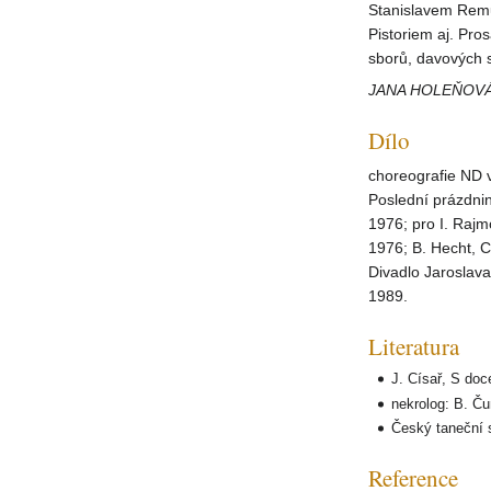
Stanislavem Rem
Pistoriem aj. Pro
sborů, davových s
JANA HOLEŇOV
Dílo
choreografie ND v
Poslední prázdnin
1976; pro I. Rajmo
1976; B. Hecht, Ch
Divadlo Jaroslava
1989.
Literatura
J. Císař, S doc
nekrolog: B. Čum
Český taneční s
Reference