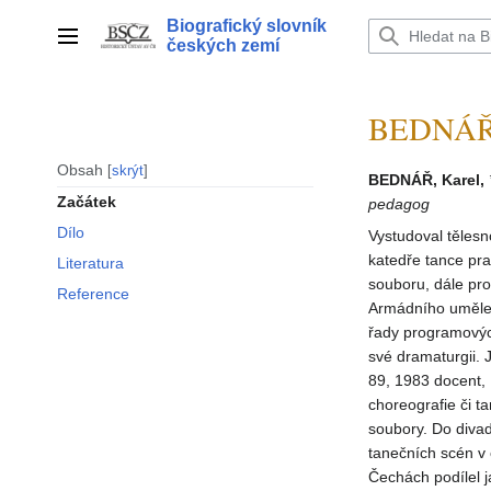
Přeskočit
Biografický slovník
na
Hlavní menu
českých zemí
obsah
BEDNÁŘ 
Obsah
skrýt
BEDNÁŘ, Karel,
Začátek
pedagog
Dílo
Vystudoval těles
katedře tance pr
Literatura
souboru, dále pr
Reference
Armádního umělec
řady programových
své dramaturgii. 
89, 1983 docent,
choreografie či t
soubory. Do diva
tanečních scén v 
Čechách podílel j