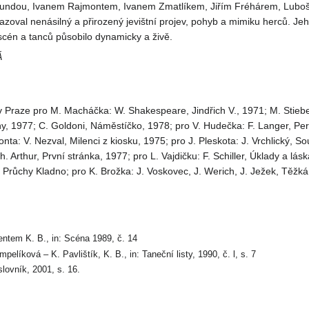
undou, Ivanem Rajmontem, Ivanem Zmatlíkem, Jiřím Fréhárem, Lub
sazoval nenásilný a přirozený jevištní projev, pohyb a mimiku herců. J
cén a tanců působilo dynamicky a živě.
Á
 Praze pro M. Macháčka: W. Shakespeare, Jindřich V., 1971; M. Stiebe
y, 1977; C. Goldoni, Náměstíčko, 1978; pro V. Hudečka: F. Langer, Peri
nta: V. Nezval, Milenci z kiosku, 1975; pro J. Pleskota: J. Vrchlický, So
. Arthur, První stránka, 1977; pro L. Vajdičku: F. Schiller, Úklady a lás
 Průchy Kladno; pro K. Brožka: J. Voskovec, J. Werich, J. Ježek, Těžk
entem K. B., in: Scéna 1989, č. 14
pelíková – K. Pavlištík, K. B., in: Taneční listy, 1990, č. l, s. 7
lovník, 2001, s. 16.