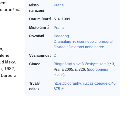
ošem
Místo
Praha
eho aranžmá
narození
Datum úmrtí
5. 4. 1989
Místo úmrtí
Praha
Povolání
Pedagog‎
Dramaturg, režisér nebo choreograf‎
Divadelní interpret nebo herec‎
r,
ferie,
Významnost
D
ud lásky,
Citace
Biografický slovník českých zemí
3,
ka, 1982;
Praha 2005, s. 326. (
podrobnější
á Barbora,
citace
)
Trvalý
https://biography.hiu.cas.cz/pageid/40
odkaz
675