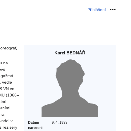
Přihlášení
Osobní 
horeograf,
Karel BEDNÁŘ
ku na
ově
angažmá
 vedle
US VN ve
DAMU (1966–
atné
erními
raf
vadel v
Datum
9. 4. 1933
s režiséry
narození