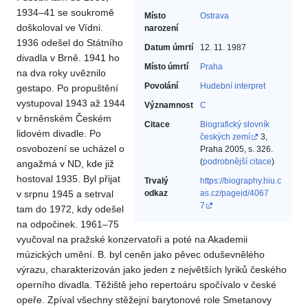
1934–41 se soukromě
Místo
Ostrava
doškoloval ve Vídni.
narození
1936 odešel do Státního
Datum úmrtí
12. 11. 1987
divadla v Brně. 1941 ho
Místo úmrtí
Praha
na dva roky uvěznilo
Povolání
Hudební interpret‎
gestapo. Po propuštění
vystupoval 1943 až 1944
Významnost
C
v brněnském Českém
Citace
Biografický slovník
lidovém divadle. Po
českých zemí
3,
osvobození se ucházel o
Praha 2005, s. 326.
(
podrobnější citace
)
angažmá v ND, kde již
hostoval 1935. Byl přijat
Trvalý
https://biography.hiu.c
v srpnu 1945 a setrval
odkaz
as.cz/pageid/4067
7
tam do 1972, kdy odešel
na odpočinek. 1961–75
vyučoval na pražské konzervatoři a poté na Akademii
múzických umění. B. byl ceněn jako pěvec oduševnělého
výrazu, charakterizován jako jeden z největších lyriků českého
operního divadla. Těžiště jeho repertoáru spočívalo v české
opeře. Zpíval všechny stěžejní barytonové role Smetanovy