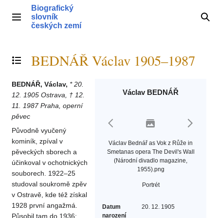
Přeskočit
Biografický
na
slovník
Hlavní menu
Hle
obsah
českých zemí
BEDNÁŘ Václav 1905–1987
Přepnout obsah
BEDNÁŘ, Václav,
* 20.
Václav BEDNÁŘ
12. 1905 Ostrava, † 12.
11. 1987 Praha, operní
pěvec
Původně vyučený
kominík, zpíval v
Václav Bednář as Vok z Růže in
pěveckých sborech a
Smetanas opera The Devil's Wall
(Národní divadlo magazine,
účinkoval v ochotnických
1955).png
souborech. 1922–25
studoval soukromě zpěv
Portrét
v Ostravě, kde též získal
1928 první angažmá.
Datum
20. 12. 1905
Působil tam do 1936;
narození