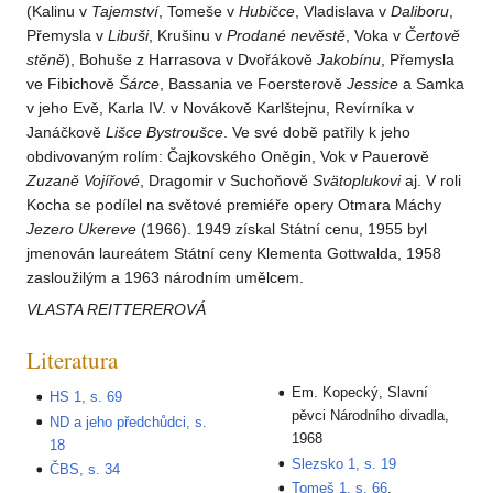
(Kalinu v
Tajemství
, Tomeše v
Hubičce
, Vladislava v
Daliboru
,
Přemysla v
Libuši
, Krušinu v
Prodané
nevěstě
, Voka v
Čertově
stěně
), Bohuše z Harrasova v Dvořákově
Jakobínu
, Přemysla
ve Fibichově
Šárce
, Bassania ve Foersterově
Jessice
a Samka
v jeho Evě, Karla IV. v Novákově Karlštejnu, Revírníka v
Janáčkově
Lišce
Bystroušce
. Ve své době patřily k jeho
obdivovaným rolím: Čajkovského Oněgin, Vok v Pauerově
Zuzaně
Vojířové
, Dragomir v Suchoňově
Svätoplukovi
aj. V roli
Kocha se podílel na světové premiéře opery Otmara Máchy
Jezero
Ukereve
(1966). 1949 získal Státní cenu, 1955 byl
jmenován laureátem Státní ceny Klementa Gottwalda, 1958
zasloužilým a 1963 národním umělcem.
VLASTA REITTEREROVÁ
Literatura
Em. Kopecký, Slavní
HS 1, s. 69
pěvci Národního divadla,
ND a jeho předchůdci, s.
1968
18
Slezsko 1, s. 19
ČBS, s. 34
Tomeš 1, s. 66
.