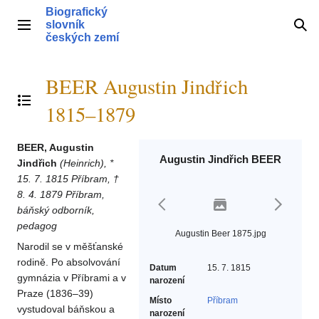
Přeskočit
Biografický
na
slovník
Hlavní menu
Hle
obsah
českých zemí
BEER Augustin Jindřich
Přepnout obsah
1815–1879
BEER, Augustin
Augustin Jindřich BEER
Jindřich
(Heinrich), *
15. 7. 1815 Příbram, †
8. 4. 1879 Příbram,
báňský odborník,
pedagog
Augustin Beer 1875.jpg
Narodil se v měšťanské
rodině. Po absolvování
Datum
15. 7. 1815
gymnázia v Příbrami a v
narození
Praze (1836–39)
Místo
Příbram
vystudoval báňskou a
narození