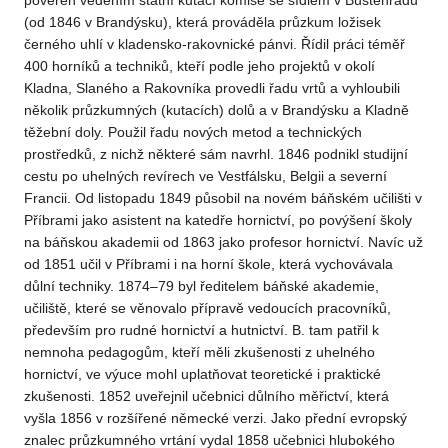
pověřen vedením státní kutací komise se sídlem v Buštěhradu
(od 1846 v Brandýsku), která prováděla průzkum ložisek
černého uhlí v kladensko-rakovnické pánvi. Řídil práci téměř
400 horníků a techniků, kteří podle jeho projektů v okolí
Kladna, Slaného a Rakovníka provedli řadu vrtů a vyhloubili
několik průzkumných (kutacích) dolů a v Brandýsku a Kladně
těžební doly. Použil řadu nových metod a technických
prostředků, z nichž některé sám navrhl. 1846 podnikl studijní
cestu po uhelných revírech ve Vestfálsku, Belgii a severní
Francii. Od listopadu 1849 působil na novém báňském učilišti v
Příbrami jako asistent na katedře hornictví, po povýšení školy
na báňskou akademii od 1863 jako profesor hornictví. Navíc už
od 1851 učil v Příbrami i na horní škole, která vychovávala
důlní techniky. 1874–79 byl ředitelem báňské akademie,
učiliště, které se věnovalo přípravě vedoucích pracovníků,
především pro rudné hornictví a hutnictví. B. tam patřil k
nemnoha pedagogům, kteří měli zkušenosti z uhelného
hornictví, ve výuce mohl uplatňovat teoretické i praktické
zkušenosti. 1852 uveřejnil učebnici důlního měřictví, která
vyšla 1856 v rozšířené německé verzi. Jako přední evropský
znalec průzkumného vrtání vydal 1858 učebnici hlubokého