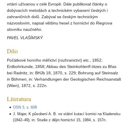
vrtání užívanou v celé Evropě. Dále publikoval články o
dobývacích metodách a technickém vybavení českých i
zahraničních dolů. Zabýval se českým technickým
názvoslovím, napsal většinu hesel z hornictví do
Riegrova
slovníku
naučného
.
PAVEL VLAŠÍMSKÝ
Dílo
Počátkové horního měřictví (rozhranictví) etc., 1852;
Erdbohrkunde, 1858; Abbau des Steinkohlenfl ötzes zu Břas
bei Radnitz, in: BHJb 18, 1870, s. 229; Bohrung auf Steinsalz
in Böhmen, in: Verhandlungen der Geologischen Reichsanstalt
(Wien), 1872, s. 222n.
Literatura
OSN 3, s. 609
J. Majer, K působení A. B. ve státní kutací komisi na Kladensku
(1842–49), in: Studie z dějin hornictví 15, 1984, s. 157n.