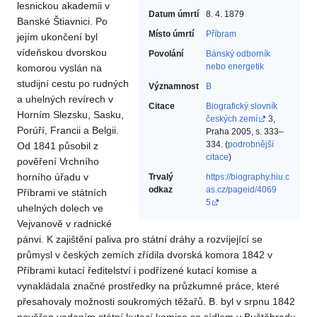
lesnickou akademii v
Datum úmrtí
8. 4. 1879
Banské Štiavnici. Po
Místo úmrtí
Příbram
jejím ukončení byl
vídeňskou dvorskou
Povolání
Bánský odborník
nebo energetik‎
komorou vyslán na
studijní cestu po rudných
Významnost
B
a uhelných revírech v
Citace
Biografický slovník
Horním Slezsku, Sasku,
českých zemí
3,
Porúří, Francii a Belgii.
Praha 2005, s. 333–
334. (
podrobnější
Od 1841 působil z
citace
)
pověření Vrchního
horního úřadu v
Trvalý
https://biography.hiu.c
odkaz
as.cz/pageid/4069
Příbrami ve státních
5
uhelných dolech ve
Vejvanově v radnické
pánvi. K zajištění paliva pro státní dráhy a rozvíjející se
průmysl v českých zemích zřídila dvorská komora 1842 v
Příbrami kutací ředitelství i podřízené kutací komise a
vynakládala značné prostředky na průzkumné práce, které
přesahovaly možnosti soukromých těžařů. B. byl v srpnu 1842