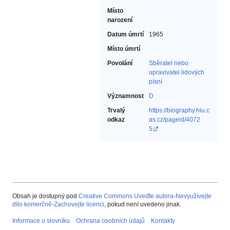
Místo
narození
Datum úmrtí
1965
Místo úmrtí
Povolání
Sběratel nebo
upravivatel lidových
písní‎
Významnost
D
Trvalý
https://biography.hiu.c
odkaz
as.cz/pageid/4072
5
Obsah je dostupný pod
Creative Commons Uveďte autora-Nevyužívejte
dílo komerčně-Zachovejte licenci
, pokud není uvedeno jinak.
Informace o slovníku
Ochrana osobních údajů
Kontakty