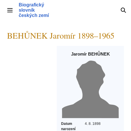
Přeskočit
Biografický
na
slovník
Hlavní menu
Hle
obsah
českých zemí
BEHŮNEK Jaromír 1898–1965
Jaromír BEHŮNEK
Datum
4. 8. 1898
narození