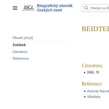
Přeskočit
Biografický slovník
na
Hlavní menu
českých zemí
obsah
BEIDTEL
Obsah
skrýt
Začátek
Literatura
Reference
Literatura
1869, 79
Reference
Autority Náro
Wikidata