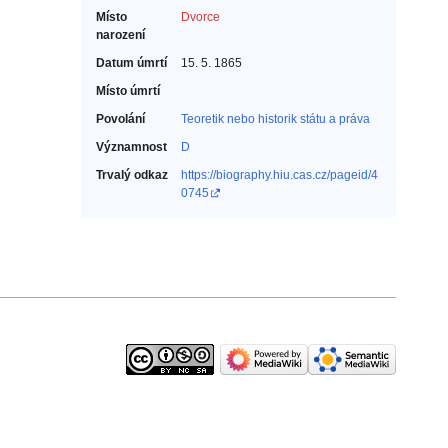
Místo
Dvorce
narození
Datum úmrtí
15. 5. 1865
Místo úmrtí
Povolání
Teoretik nebo historik státu a práva‎
Významnost
D
Trvalý odkaz
https://biography.hiu.cas.cz/pageid/4
0745