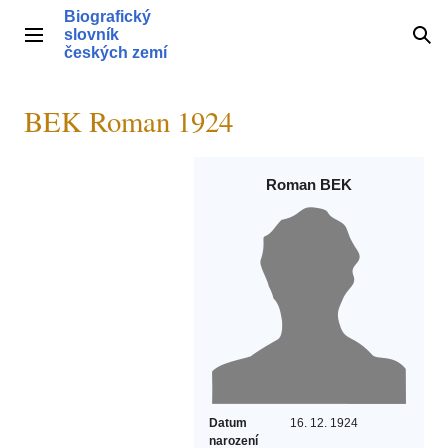
Přeskočit
Biografický
na
slovník
Hlavní menu
Hle
obsah
českých zemí
BEK Roman 1924
Roman BEK
Datum
16. 12. 1924
narození