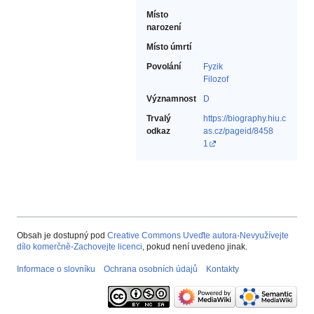
Místo
narození
Místo úmrtí
Povolání
Fyzik‎
Filozof‎
Významnost
D
Trvalý
https://biography.hiu.c
odkaz
as.cz/pageid/8458
1
Obsah je dostupný pod
Creative Commons Uveďte autora-Nevyužívejte
dílo komerčně-Zachovejte licenci
, pokud není uvedeno jinak.
Informace o slovníku
Ochrana osobních údajů
Kontakty