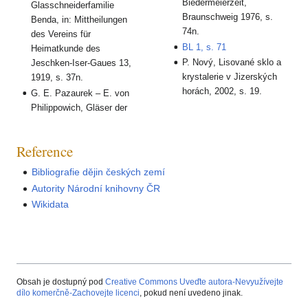
Biedermeierzeit,
Glasschneiderfamilie
Braunschweig 1976, s.
Benda, in: Mittheilungen
74n.
des Vereins für
BL 1, s. 71
Heimatkunde des
P. Nový, Lisované sklo a
Jeschken-Iser-Gaues 13,
krystalerie v Jizerských
1919, s. 37n.
horách, 2002, s. 19.
G. E. Pazaurek – E. von
Philippowich, Gläser der
Reference
Bibliografie dějin českých zemí
Autority Národní knihovny ČR
Wikidata
Obsah je dostupný pod
Creative Commons Uveďte autora-Nevyužívejte
dílo komerčně-Zachovejte licenci
, pokud není uvedeno jinak.