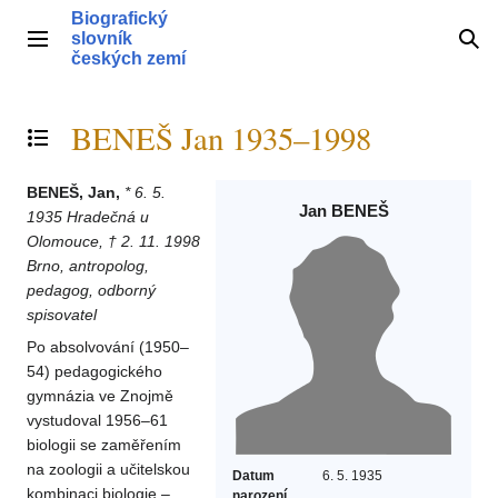
Přeskočit
Biografický
na
slovník
Hlavní menu
Hle
obsah
českých zemí
BENEŠ Jan 1935–1998
Přepnout obsah
BENEŠ, Jan,
* 6. 5.
Jan BENEŠ
1935 Hradečná u
Olomouce, † 2. 11. 1998
Brno, antropolog,
pedagog, odborný
spisovatel
Po absolvování (1950–
54) pedagogického
gymnázia ve Znojmě
vystudoval 1956–61
biologii se zaměřením
na zoologii a učitelskou
Datum
6. 5. 1935
kombinaci biologie –
narození