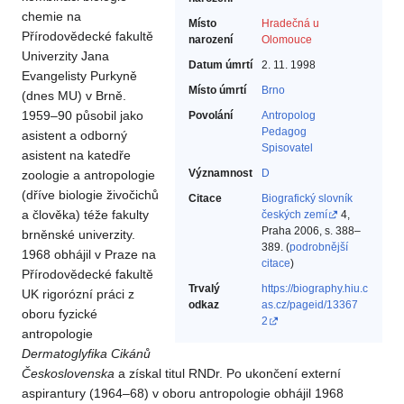
chemie na
Místo
Hradečná u
Přírodovědecké fakultě
narození
Olomouce
Univerzity Jana
Datum úmrtí
2. 11. 1998
Evangelisty Purkyně
Místo úmrtí
Brno
(dnes MU) v Brně.
1959–90 působil jako
Povolání
Antropolog‎
Pedagog‎
asistent a odborný
Spisovatel‎
asistent na katedře
Významnost
D
zoologie a antropologie
(dříve biologie živočichů
Citace
Biografický slovník
a člověka) téže fakulty
českých zemí
4,
Praha 2006, s. 388–
brněnské univerzity.
389. (
podrobnější
1968 obhájil v Praze na
citace
)
Přírodovědecké fakultě
Trvalý
https://biography.hiu.c
UK rigorózní práci z
odkaz
as.cz/pageid/13367
oboru fyzické
2
antropologie
Dermatoglyfika
Cikánů
Československa
a získal titul RNDr. Po ukončení externí
aspirantury (1964–68) v oboru antropologie obhájil 1968