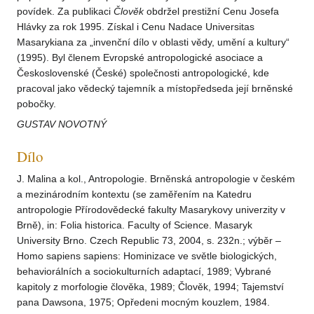
povídek. Za publikaci
Člověk
obdržel prestižní Cenu Josefa
Hlávky za rok 1995. Získal i Cenu Nadace Universitas
Masarykiana za „invenční dílo v oblasti vědy, umění a kultury“
(1995). Byl členem Evropské antropologické asociace a
Československé (České) společnosti antropologické, kde
pracoval jako vědecký tajemník a místopředseda její brněnské
pobočky.
GUSTAV NOVOTNÝ
Dílo
J. Malina a kol., Antropologie. Brněnská antropologie v českém
a mezinárodním kontextu (se zaměřením na Katedru
antropologie Přírodovědecké fakulty Masarykovy univerzity v
Brně), in: Folia historica. Faculty of Science. Masaryk
University Brno. Czech Republic 73, 2004, s. 232n.; výběr –
Homo sapiens sapiens: Hominizace ve světle biologických,
behaviorálních a sociokulturních adaptací, 1989; Vybrané
kapitoly z morfologie člověka, 1989; Člověk, 1994; Tajemství
pana Dawsona, 1975; Opředeni mocným kouzlem, 1984.