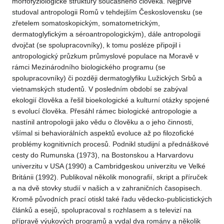
morfofyziologické struktury současného člověka. Nejprve
studoval antropologii Romů v tehdejším Československu (se
zřetelem somatoskopickým, somatometrickým,
dermatoglyfickým a séroantropologickým), dále antropologii
dvojčat (se spolupracovníky), k tomu posléze připojil i
antropologický průzkum průmyslové populace na Moravě v
rámci Mezinárodního biologického programu (se
spolupracovníky) či později dermatoglyfiku Lužických Srbů a
vietnamských studentů. V posledním období se zabýval
ekologií člověka a řešil bioekologické a kulturní otázky spojené
s evolucí člověka. Přesáhl rámec biologické antropologie a
nastínil antropologii jako vědu o člověku a o jeho činnosti,
všímal si behaviorálních aspektů evoluce až po filozofické
problémy kognitivních procesů. Podnikl studijní a přednáškové
cesty do Rumunska (1973), na Bostonskou a Harvardovu
univerzitu v USA (1990) a Cambridgeskou univerzitu ve Velké
Británii (1992). Publikoval několik monografií, skript a příruček
a na dvě stovky studií v našich a v zahraničních časopisech.
Kromě původních prací otiskl také řadu vědecko-publicistických
článků a esejů, spolupracoval s rozhlasem a s televizí na
přípravě výukových programů a vydal dva romány a několik