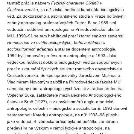
tamtéž práci s názvem
Fyzický
charakter
Cikánů
v
Československu
, za niž získal hodnost kandidáta biologických
věd. Za doktorského a aspirantského studia v Praze ho ovlivnil
známý antropolog profesor Vojtěch Fetter. B. se 1989 stal
vedoucím oddělení antropologie na Přírodovědecké fakultě
MU. 1990–91 se tam habilitoval prací
Homo
sapiens
sapiens:
Hominizace
ve světle
biologických,
behaviorálních
a
sociokulturních
adaptací
a stal se docentem antropologie.
1992 byl jmenován profesorem antropologie a 1993 získal
vědeckou hodnost doktora biologických věd za soubor svých
prací o zkoumání fyzických struktur romského obyvatelstva v
Československu. Se spolupracovníky Jaroslavem Malinou a
Vladimírem Novotným založil na Přírodovědecké fakultě MU
samostatný obor antropologie vycházející z tradice profesora
Vojtěcha Suka, zakladatele meziválečného Antropologického
ústavu v Brně (1927), a z nových směrů anglo-americké
antropologie: celostní – biologické a sociokulturní. 1993 obnovil
samostatnou Katedru antropologie, na níž 1993–98 působil
jako vedoucí. B. vědecká práce byla od počátku zaměřena
především na výzkum v rámci fyzické antropologie, na